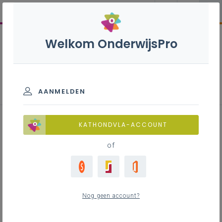
Welkom OnderwijsPro
Geschiedenis B+ - 2de graad -
D-finaliteit
AANMELDEN
KATHONDVLA-ACCOUNT
of
Leerplan
Raadpleeg via de leerplantool of download de
Word-versie
Nog geen account?
LEERPLANTOOL