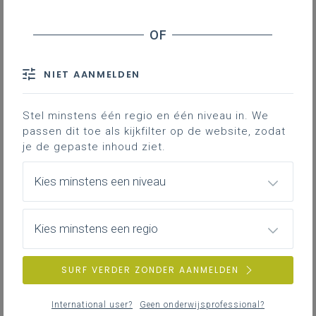
Basisinformatie
Basisinformatie over het leerplan.
NIET AANMELDEN
Stel minstens één regio en één niveau in. We
passen dit toe als kijkfilter op de website, zodat
Inspirerend materiaal
je de gepaste inhoud ziet.
Ondersteuning op de klasvloer.
Kies minstens een niveau
Professionalisering
Kies minstens een regio
Overzicht van nascholingen, vormingen,
netwerken …
SURF VERDER ZONDER AANMELDEN
International user?
Geen onderwijsprofessional?