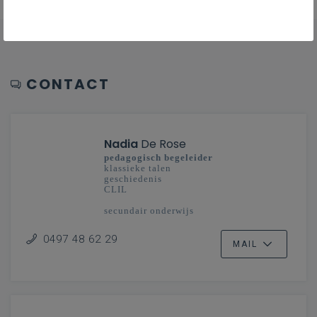
CONTACT
Nadia
De Rose
pedagogisch begeleider
klassieke talen
geschiedenis
CLIL
secundair onderwijs
Limburg en Mechelen-Brussel
0497 48 62 29
MAIL