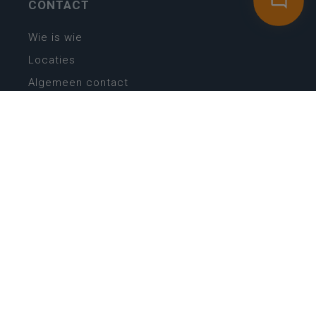
CONTACT
Wie is wie
Locaties
Algemeen contact
Helpdesk
NIEUWSBRIEF
SCHRIJF IN
MIJN.
Beheer
Kijkfilter