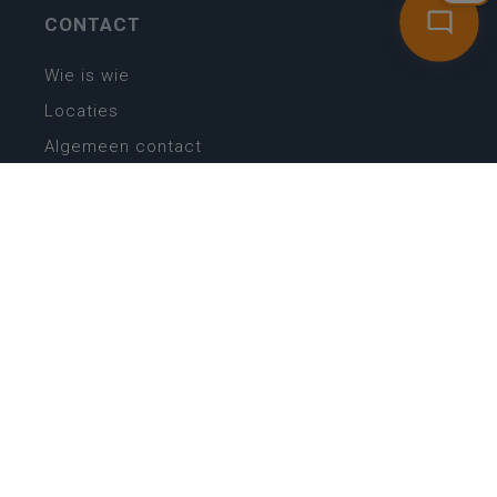
CONTACT
Wie is wie
Locaties
Algemeen contact
Helpdesk
NIEUWSBRIEF
SCHRIJF IN
MIJN.
Beheer
Kijkfilter