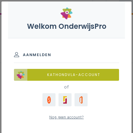
Welkom OnderwijsPro
Geschiedenis 1ste graad A-
stroom
AANMELDEN
KATHONDVLA-ACCOUNT
of
Leerplan
Download het nieuwe leerplan of bekijk het in
LLinkid, de digitale leerplantool
Nog geen account?
LEERPLANTOOL