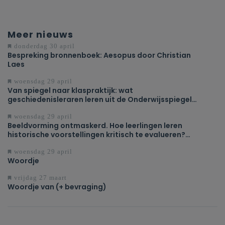
Meer nieuws
donderdag 30 april
Bespreking bronnenboek: Aesopus door Christian
Laes
woensdag 29 april
Van spiegel naar klaspraktijk: wat
geschiedenisleraren leren uit de Onderwijsspiegel
2026
woensdag 29 april
Beeldvorming ontmaskerd. Hoe leerlingen leren
historische voorstellingen kritisch te evalueren?
(keuzedoel eerste graad)
woensdag 29 april
Woordje
vrijdag 27 maart
Woordje van (+ bevraging)