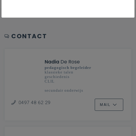
CONTACT
Nadia
De Rose
pedagogisch begeleider
klassieke talen
geschiedenis
CLIL
secundair onderwijs
Limburg en Mechelen-Brussel
0497 48 62 29
MAIL