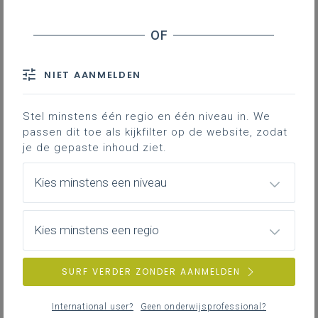
Basisinformatie
Basisinformatie over het leerplan.
NIET AANMELDEN
Stel minstens één regio en één niveau in. We
passen dit toe als kijkfilter op de website, zodat
Inspirerend materiaal
je de gepaste inhoud ziet.
Ondersteuning op de klasvloer.
Kies minstens een niveau
Professionalisering
Kies minstens een regio
Overzicht van nascholingen, vormingen,
netwerken …
SURF VERDER ZONDER AANMELDEN
International user?
Geen onderwijsprofessional?