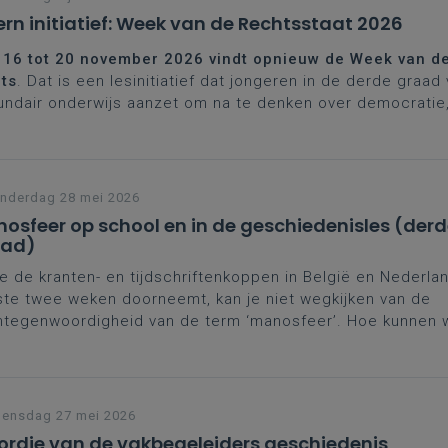
ern initiatief: Week van de Rechtsstaat 2026
 16 tot 20 november 2026 vindt opnieuw de Week van d
ts
. Dat is een lesinitiatief dat jongeren in de derde graad
ndair onderwijs aanzet om na te denken over democratie
tvaardigheid en vrijheid.
nderdag 28 mei 2026
osfeer op school en in de geschiedenisles (derd
aad)
je de kranten- en tijdschriftenkoppen in België en Nederla
ste twee weken doorneemt, kan je niet wegkijken van de
tegenwoordigheid van de term ‘manosfeer’. Hoe kunnen 
chiedenisles rekening houden met de hype?
ensdag 27 mei 2026
rdje van de vakbegeleiders geschiedenis