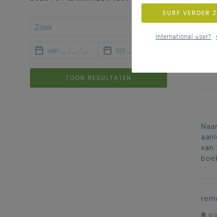
SURF VERDER 
International user?
woe
TOON RESULTATEN
Naa
aanl
van 
boe
rem
woe