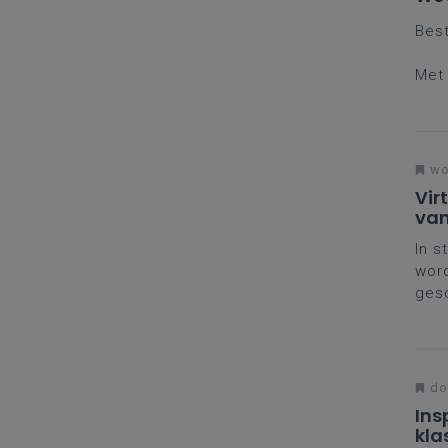
Bes
Met 
teru
brac
doen
wo
Vir
van
In s
word
gesc
lera
don
Ins
kla