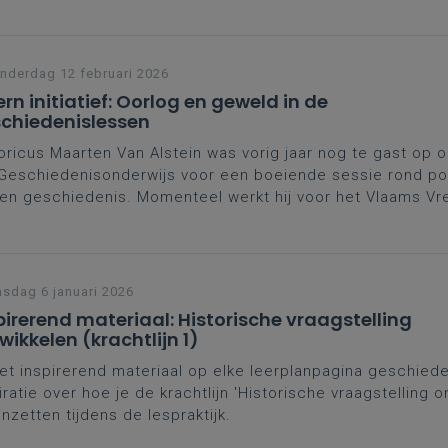
oetingen met velen van jullie en boeiende sprekers op o
Geschiedenisonderwijs.
derdag 12 februari 2026
ern initiatief: Oorlog en geweld in de
chiedenislessen
oricus Maarten Van Alstein was vorig jaar nog te gast op 
Geschiedenisonderwijs voor een boeiende sessie rond pola
en geschiedenis. Momenteel werkt hij voor het Vlaams Vre
een onderzoek naar geschiedenislessen over oorlog en g
en graag te weten komen hoe laatstejaarsleerlingen die le
sdag 6 januari 2026
pirerend materiaal: Historische vraagstelling
wikkelen (krachtlijn 1)
het inspirerend materiaal op elke leerplanpagina geschiede
iratie over hoe je de krachtlijn 'Historische vraagstelling o
inzetten tijdens de lespraktijk.