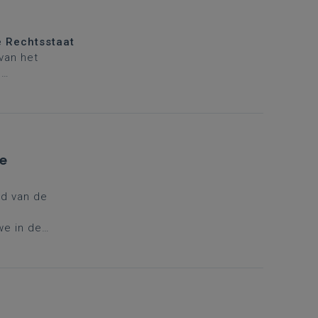
e Rechtsstaat
 van het
,
e
nd van de
we in de