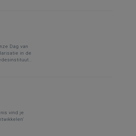
nze Dag voor
onze Dag van
risatie in de
desinstituut
eweld. Ze
ssen ervaren.
nis vind je
ntwikkelen'