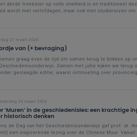
et derde trimester op volle snelheid is en traditioneel d
ld wordt met verlofdagen, maar ook met studiereizen om
hiedenis in de klas te brengen, berichten we in deze
plannennieuwsbrief over de Onderwijsspiegel 2026 en and
riaal.
ndelijke groeten
jdag 27 maart 2026
essa, Emmy, Nadia
rdje van (+ bevraging)
emen graag even de tijd om samen terug te blikken op o
 Geschiedenisonderwijs.
Samen met jullie kijken we terug 
onder geslaagde editie, waarin ontmoeting
over provincie
ieping en concrete klaspraktijk centraal stonden.
nderdag 26 maart 2026
r ‘Muren’ in de geschiedenisles: een krachtige i
r historisch denken
ens de Dag van het Geschiedenisonderwijs gaf prof. dr. A
nt) een inspirerende lezing over de Chinese Muur. Vanuit 