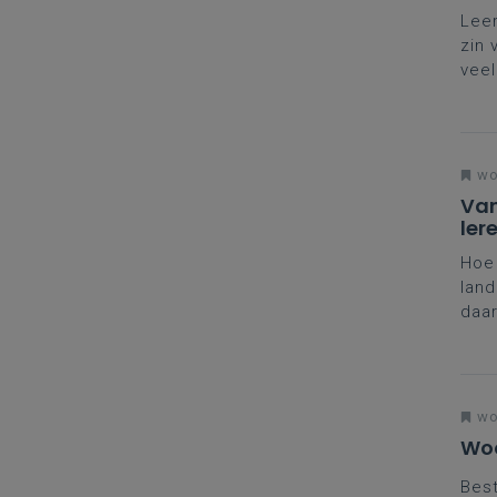
Leer
zin 
veel
hier
om o
were
woe
Van
ler
Hoe 
land
daar
hard
woe
Woo
Best