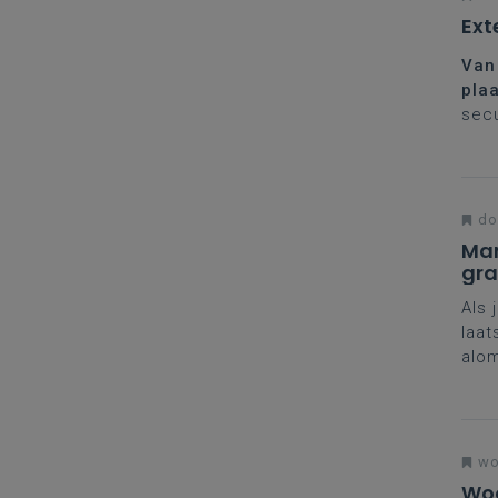
Ext
Van
plaa
secu
rech
do
Man
gr
Als 
laat
alom
ges
wo
Woo