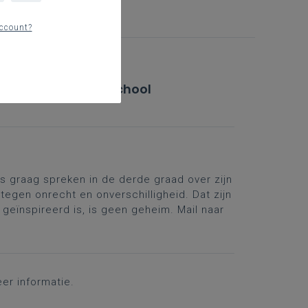
ccount?
s als spreker op je school
s graag spreken in de derde graad over zijn
 tegen onrecht en onverschilligheid. Dat zijn
 geïnspireerd is, is geen geheim. Mail naar
er informatie.