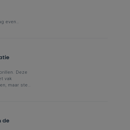
aag even
schooljaar
 dag opnieuw
atie
rillen. Deze
et vak
en, maar stelt
n de