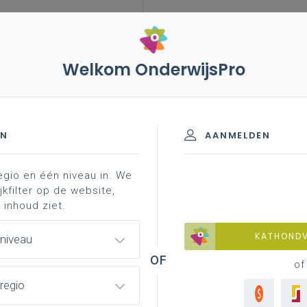
Welkom OnderwijsPro
leerplannen
vakken en leerplannen 3de graad
- D/A-finaliteit
EN
AANMELDEN
egio en één niveau in. We
materiaal
achtergrond
professionalisering
jkfilter op de website,
 inhoud ziet.
KATHOND
 niveau
of
regio