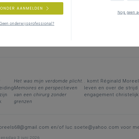
ZONDER AANMELDEN
Nog geen a
Geen onderwijsprofessional?
Extern initiatief: Réginald Moreel
nsdag 3 juni 2026
r
Het was mijn verdomde plicht.
. komt Réginald Moreel
eiding
Memoires en perspectieven
leven en over de strijd
zijn
van een chirurg zonder
engagement christelijk
k
grenzen
oreels68@gmail.com
en/of
luc.soete@yahoo.com
voor me
nsdag 3 juni 2026