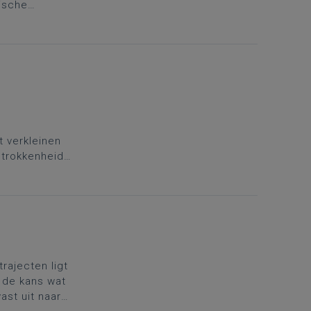
nische
nvalshoek
t verkleinen
etrokkenheid
varing waarin
rajecten ligt
 de kans wat
ast uit naar