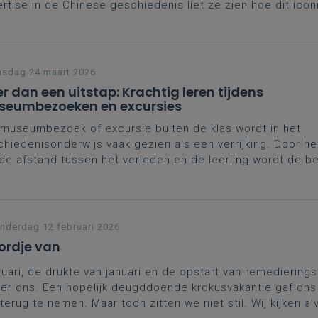
rtise in de Chinese geschiedenis liet ze zien hoe dit ico
wwerk veel meer is dan een spectaculair monument.
Die i
t een uitstekende inspiratie voor de geschiedenisles.
sdag 24 maart 2026
r dan een uitstap: Krachtig leren tijdens
eumbezoeken en excursies
museumbezoek of excursie buiten de klas wordt in het
hiedenisonderwijs vaak gezien als een verrijking. Door he
de afstand tussen het verleden en de leerling wordt de b
er. Hoe maak je van erfgoededucatie een krachtige leerer
orisch denken centraal staat?
derdag 12 februari 2026
rdje van
uari, de drukte van januari en de opstart van remediëringst
er ons. Een hopelijk deugddoende krokusvakantie gaf ons
terug te nemen. Maar toch zitten we niet stil. Wij kijken alv