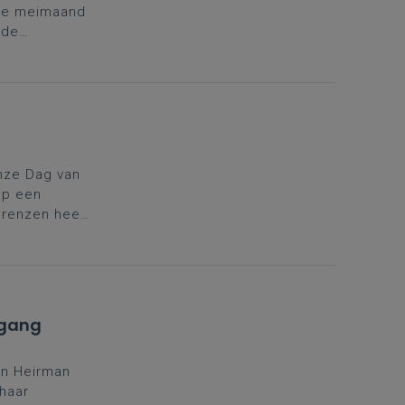
eze meimaand
 de
er inspirerend
nze Dag van
op een
grenzen heen
,
ngang
nn Heirman
haar