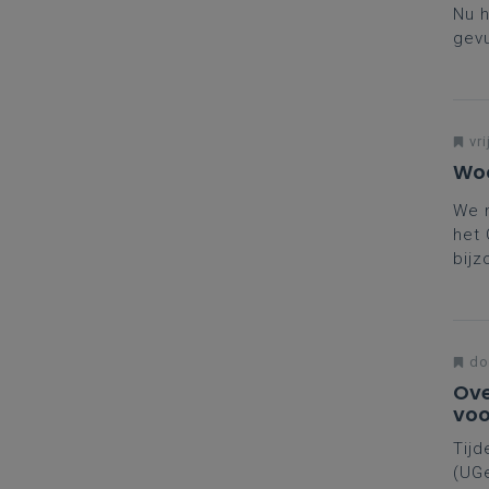
Nu h
gevu
gesc
leer
mate
Vrie
vri
Van
Woo
We n
het
bijz
verd
do
Ove
voo
Tijd
(UGe