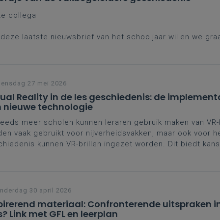
te collega
deze laatste nieuwsbrief van het schooljaar willen we gr
gblikken op een toch wel bewogen periode. Het voorbije 
ht heel wat uitdagingen met zich mee. Toch bleef jij elke
 waar het echt om draait.
ensdag 27 mei 2026
tual Reality in de les geschiedenis: de implement
 nieuwe technologie
teeds meer scholen kunnen leraren gebruik maken van VR-b
en vaak gebruikt voor nijverheidsvakken, maar ook voor h
hiedenis kunnen VR-brillen ingezet worden. Dit biedt kans
ren tegelijk voor nieuwe didactische keuzes.
derdag 30 april 2026
pirerend materiaal: Confronterende uitspraken i
s? Link met GFL en leerplan