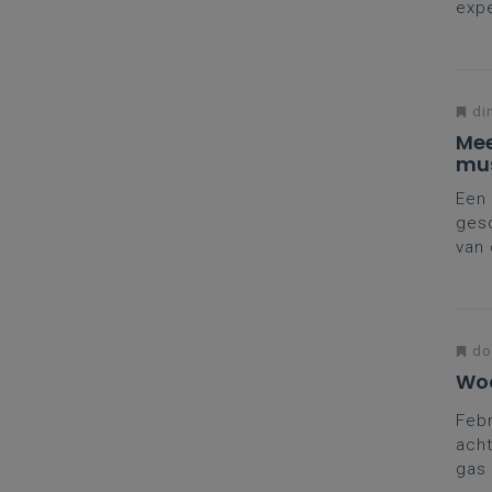
expe
bou
vorm
din
Mee
mus
Een 
gesc
van 
grot
hist
don
Woo
Febr
acht
gas 