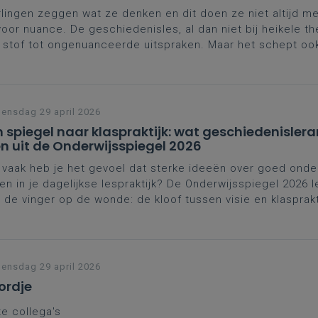
lingen zeggen wat ze denken en dit doen ze niet altijd m
voor nuance. De geschiedenisles, al dan niet bij heikele th
 stof tot ongenuanceerde uitspraken. Maar het schept o
 mee om te gaan, om verschillende perspectieven binnen 
nze leerlingen met een open en kritische blik te leren kij
ld rondom zich.
nsdag 29 april 2026
 spiegel naar klaspraktijk: wat geschiedenislera
en uit de Onderwijsspiegel 2026
vaak heb je het gevoel dat sterke ideeën over goed onder
en in je dagelijkse lespraktijk? De Onderwijsspiegel 2026 
 de vinger op de wonde: de kloof tussen visie en klaspraktij
nekkig. Enkele suggesties.
nsdag 29 april 2026
rdje
e collega's