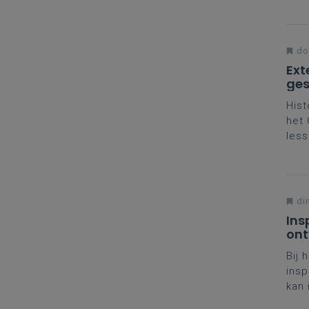
ontm
het 
don
Ext
ges
Hist
het 
less
aan 
will
din
Ins
ont
Bij 
insp
kan 