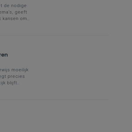
et de nodige
ema’s, geeft
ok kansen om
te brengen,
ken naar de
ren
wijs moeilijk
legt precies
k blijft