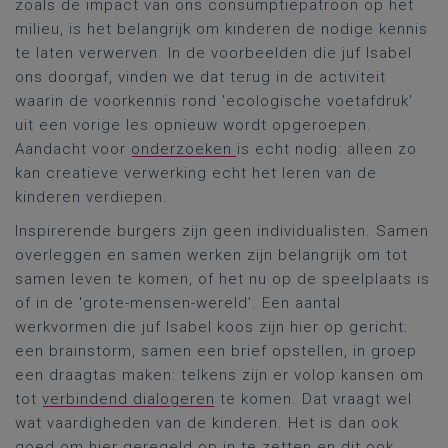
zoals de impact van ons consumptiepatroon op het
milieu, is het belangrijk om kinderen de nodige kennis
te laten verwerven. In de voorbeelden die juf Isabel
ons doorgaf, vinden we dat terug in de activiteit
waarin de voorkennis rond 'ecologische voetafdruk'
uit een vorige les opnieuw wordt opgeroepen.
Aandacht voor
onderzoeken
is echt nodig: alleen zo
kan creatieve verwerking echt het leren van de
kinderen verdiepen.
Inspirerende burgers zijn geen individualisten. Samen
overleggen en samen werken zijn belangrijk om tot
samen leven te komen, of het nu op de speelplaats is
of in de 'grote-mensen-wereld'. Een aantal
werkvormen die juf Isabel koos zijn hier op gericht:
een brainstorm, samen een brief opstellen, in groep
een draagtas maken: telkens zijn er volop kansen om
tot
verbindend dialogeren
te komen. Dat vraagt wel
wat vaardigheden van de kinderen. Het is dan ook
goed
om hier
geregeld
op
in te zet
ten en dit ook