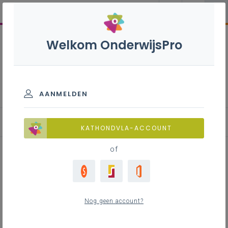
Welkom OnderwijsPro
Inspirerend burgerschap
AANMELDEN
Bijlezen: inspiratieblog
KATHONDVLA-ACCOUNT
of
Praktijkverhaal: Alle dagen
klimaatmaand
Nog geen account?