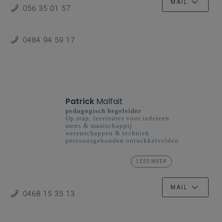
MAIL
056 35 01 57
0484 94 59 17
Patrick
Malfait
pedagogisch begeleider
Op.stap, leerroutes voor iedereen
mens & maatschappij
wetenschappen & techniek
persoonsgebonden ontwikkelvelden
basisonderwijs
LEES MEER
Dienstverlening klas
MAIL
0468 15 35 13