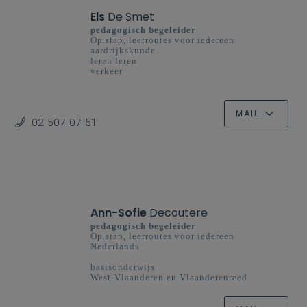
Els
De Smet
pedagogisch begeleider
Op.stap, leerroutes voor iedereen
aardrijkskunde
leren leren
verkeer
basisonderwijs
MAIL
02 507 07 51
Ann-Sofie
Decoutere
pedagogisch begeleider
Op.stap, leerroutes voor iedereen
Nederlands
basisonderwijs
West-Vlaanderen en Vlaanderenreed