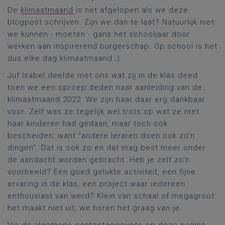
De
klimaatmaand
is net afgelopen als we deze
blogpost schrijven. Zijn we dan te laat? Natuurlijk niet:
we kunnen - moeten - gans het schooljaar door
werken aan inspirerend burgerschap. Op school is het
dus elke dag klimaatmaand ;)
Juf Isabel deelde met ons wat zij in de klas deed
toen we een oproep deden naar aanleiding van de
klimaatmaand 2022. We zijn haar daar erg dankbaar
voor. Zelf was ze tegelijk wel trots op wat ze met
haar kinderen had gedaan, maar toch ook
bescheiden: want "andere leraren doen ook zo'n
dingen". Dat is ook zo en dat mag best meer onder
de aandacht worden gebracht. Heb je zelf zo'n
voorbeeld? Een goed gelukte activiteit, een fijne
ervaring in de klas, een project waar iedereen
enthousiast van werd? Klein van schaal of megagroot:
het maakt niet uit, we horen het graag van je.