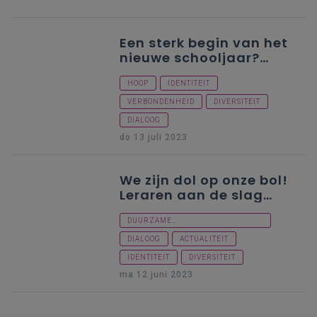
Een sterk begin van het
nieuwe schooljaar?
Deze tools helpen je!
HOOP
IDENTITEIT
VERBONDENHEID
DIVERSITEIT
DIALOOG
do 13 juli 2023
We zijn dol op onze bol!
Leraren aan de slag
met inspirerend
burgerschap
DUURZAME
ONTWIKKELINGSDOELEN
DIALOOG
ACTUALITEIT
IDENTITEIT
DIVERSITEIT
ma 12 juni 2023