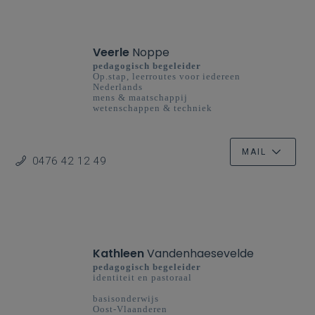
Veerle
Noppe
pedagogisch begeleider
Op.stap, leerroutes voor iedereen
Nederlands
mens & maatschappij
wetenschappen & techniek
basisonderwijs
West-Vlaanderen
MAIL
0476 42 12 49
Kathleen
Vandenhaesevelde
pedagogisch begeleider
identiteit en pastoraal
basisonderwijs
Oost-Vlaanderen