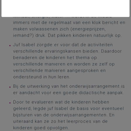
De activiteiten vertrekken vanuit een context
waarmee alle leerlingen te maken hebben. Over
klimaat, energie, water ... wordt in de media
immers met de regelmaat van een klok bericht en
maken volwassenen zich (energieprijzen,
iemand?) druk. Dat pikken kinderen natuurlijk op.
Juf Isabel zorgde er voor dat de activiteiten
verschillende ervaringskansen bieden. Daardoor
benaderen de kinderen het thema op
verschillende manieren en worden ze zelf op
verschillende manieren aangesproken en
ondersteund in hun leren.
Bij de uitwerking van het onderwijsarrangement is
er aandacht voor een goede didactische aanpak.
Door te evalueren wat de kinderen hebben
geleerd, legde juf Isabel de basis voor eventueel
bijsturen van de onderwijsarrangementen. En
uiteraard kan ze zo het leerproces van de
kinderen goed opvolgen.