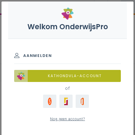
Welkom OnderwijsPro
Krachtige leeromgeving
AANMELDEN
Ontwerpen van krachtige leeromgevingen
KATHONDVLA-ACCOUNT
of
Inhoudstafel
Focus bepalen
Nog geen account?
Focus