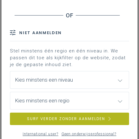
Ervaringskansen inschatten
Onderwijsarrangement uitwerken
Onderwijsarrangement uitvoeren
Leerlingen evalueren
NIET AANMELDEN
Kwaliteitsontwikkeling
Stel minstens één regio en één niveau in. We
Downloads
passen dit toe als kijkfilter op de website, zodat
je de gepaste inhoud ziet.
Contact
Kies minstens een niveau
Hoe bouw jij als leraar een
ontwikkelingsgerichte krachtige
leeromgeving uit voor jouw
Kies minstens een regio
leerlingen?
SURF VERDER ZONDER AANMELDEN
Werken aan de ontplooiing van ieder kind,
vanuit een brede zorg, komt tot stand binnen
International user?
Geen onderwijsprofessional?
een krachtige leeromgeving. Het schema