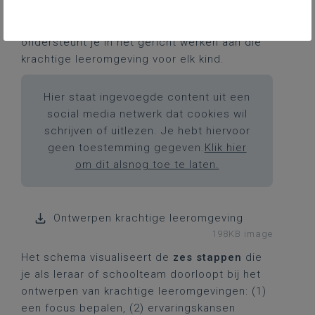
Ontwerpen van een krachtige leeromgeving met
Zin in leren! Zin in leven!: zo doe je dat
ondersteunt je in het gericht werken aan die
krachtige leeromgeving voor elk kind.
Hier staat ingevoegde content uit een
social media netwerk dat cookies wil
schrijven of uitlezen. Je hebt hiervoor
geen toestemming gegeven.
Klik hier
om dit alsnog toe te laten.
Ontwerpen krachtige leeromgeving
198KB image
Het schema visualiseert de
zes stappen
die
je als leraar of schoolteam doorloopt bij het
ontwerpen van krachtige leeromgevingen: (1)
een focus bepalen, (2) ervaringskansen