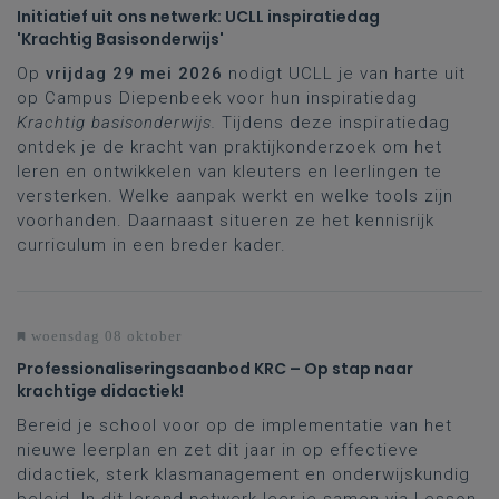
Initiatief uit ons netwerk: UCLL inspiratiedag
'Krachtig Basisonderwijs'
Op
vrijdag 29 mei 2026
nodigt UCLL je van harte uit
op Campus Diepenbeek voor hun inspiratiedag
Krachtig basisonderwijs.
Tijdens deze inspiratiedag
ontdek je de kracht van praktijkonderzoek om het
leren en ontwikkelen van kleuters en leerlingen te
versterken. Welke aanpak werkt en welke tools zijn
voorhanden. Daarnaast situeren ze het kennisrijk
curriculum in een breder kader.
woensdag 08 oktober
Professionaliseringsaanbod KRC – Op stap naar
krachtige didactiek!
Bereid je school voor op de implementatie van het
nieuwe leerplan en zet dit jaar in op effectieve
didactiek, sterk klasmanagement en onderwijskundig
beleid. In dit lerend netwerk leer je samen via Lesson