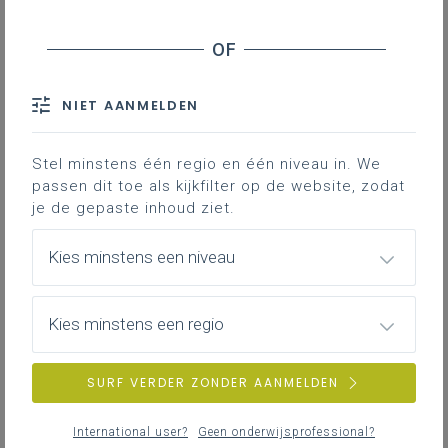
wetenschappelijke kennis gebruiken en dat we
op zoek gaan naar effectieve manieren om alle
leerlingen zoveel mogelijk te laten leren. ‘Alle
leerlingen recht op sterk onderwijs’, dat is
tevens de horizon van het project ‘Scholen voor
NIET AANMELDEN
iedereen’ dat we beogen te realiseren tegen
2040! Daar kan het nieuwe leerplanconcept én
Stel minstens één regio en één niveau in. We
het focussen op sterk klasmanagement én
passen dit toe als kijkfilter op de website, zodat
effectieve didactiek alvast toe bijdragen.
je de gepaste inhoud ziet.
Kies minstens een niveau
Kies minstens een regio
SURF VERDER ZONDER AANMELDEN
International user?
Geen onderwijsprofessional?