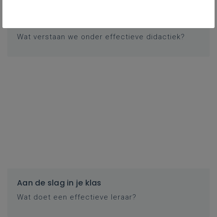
De kracht van effectieve didactiek
Wat verstaan we onder effectieve didactiek?
Aan de slag in je klas
Wat doet een effectieve leraar?