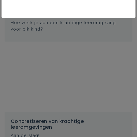
Ontwerpen van krachtige leeromgevingen
Hoe werk je aan een krachtige leeromgeving
voor elk kind?
Concretiseren van krachtige
leeromgevingen
Aan de slag!