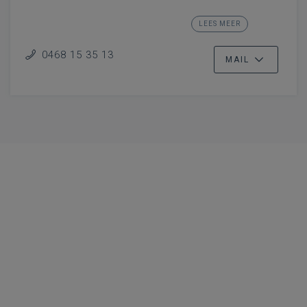
basisonderwijs
LEES MEER
Dienstverlening klas
0468 15 35 13
MAIL