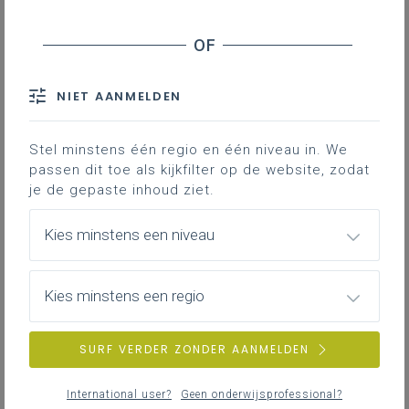
NIET AANMELDEN
Nadenken over goed onderwijs
Stel minstens één regio en één niveau in. We
passen dit toe als kijkfilter op de website, zodat
De leraar als motor van krachtig onderwijs.
je de gepaste inhoud ziet.
Kies minstens een niveau
Kies minstens een regio
SURF VERDER ZONDER AANMELDEN
International user?
Geen onderwijsprofessional?