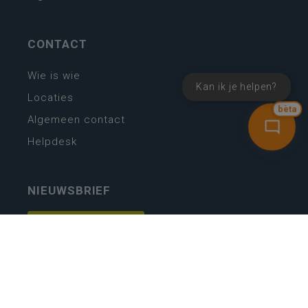
CONTACT
Wie is wie
Kan ik je helpen?
Locaties
bèta
Algemeen contact
Helpdesk
NIEUWSBRIEF
SCHRIJF IN
MIJN.
Beheer