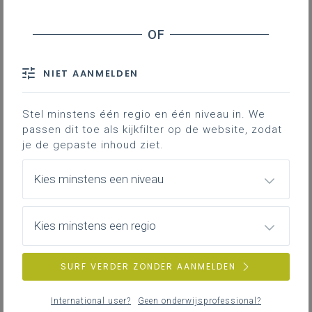
Leerplanpagina’s secundair
20210621 Indiase Verpleegkundigen.pdf
Nieuws (tot 12 maanden terug)
Personen
Parlementaire activiteiten schooljaren 2020-2023
Professionaliseringen
NIET AANMELDEN
BC_2021_03.06.2021.pdf
Themapagina’s (mededelingen)
Vacatures
Stel minstens één regio en één niveau in. We
Parlementaire activiteiten schooljaren 2020-2023
passen dit toe als kijkfilter op de website, zodat
je de gepaste inhoud ziet.
Van Kwetsbaar naar
Weerbaar_ppt_BW_17.06.2021.pdf
ZOEKEN
Kies minstens een niveau
wis alle filters en zoektermen
Parlementaire activiteiten schooljaren 2020-2023
Kies minstens een regio
Ond.verstrekkers_03.06.2021.pdf
SURF VERDER ZONDER AANMELDEN
Parlementaire activiteiten schooljaren 2020-2023
Agodi_27.05.2021.pdf
International user?
Geen onderwijsprofessional?