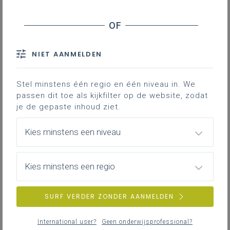
Geen zoekresultaten
Er komen geen items overeen met jouw
NIET AANMELDEN
zoekcriteria.
Probeer een andere zoekopdracht.
Stel minstens één regio en één niveau in. We
passen dit toe als kijkfilter op de website, zodat
je de gepaste inhoud ziet.
Kies minstens een niveau
Kies minstens een regio
SURF VERDER ZONDER AANMELDEN
International user?
Geen onderwijsprofessional?