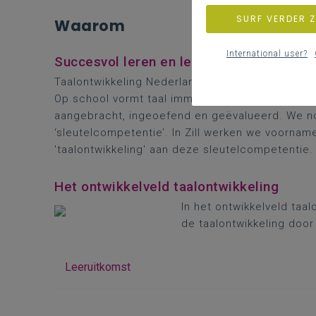
SURF VERDER 
Waarom
International user?
Succesvol leren en leven
Taalontwikkeling Nederlands speelt een crucial
Op school vormt taal immers het medium waari
aangebracht, ingeoefend en geëvalueerd. We n
‘sleutelcompetentie’. In Zill werken we voorname
'taalontwikkeling' aan deze sleutelcompetentie
Het ontwikkelveld taalontwikkeling
In het ontwikkelveld taal
de taalontwikkeling doo
Leeruitkomst