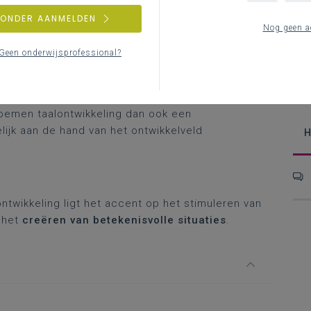
De
ZONDER AANMELDEN
Nog geen a
Geen onderwijsprofessional?
e rol om tot
succesvol leren en leven
te komen.
n heel wat leerinhouden en compententies worden
oemen taalontwikkeling dan ook een
lijk aan de hand van het ontwikkelveld
H
.
ontwikkeling ligt het accent op het stimuleren van
r het
creëren van betekenisvolle situaties
.