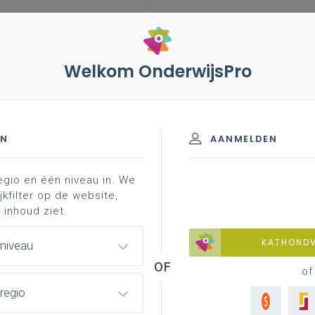
Welkom OnderwijsPro
en! zin in leven! (uitdovend)
taalonderwijs nederlands
s
EN
AANMELDEN
egio en één niveau in. We
 klas
aan de slag in je school
leesonderwijs
jkfilter op de website,
 inhoud ziet.
KATHOND
 niveau
of
regio
eeromgeving?