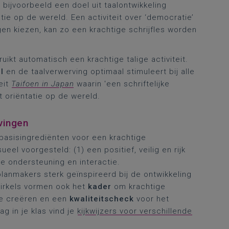
bijvoorbeeld een doel uit taalontwikkeling
ie op de wereld. Een activiteit over ‘democratie’
en kiezen, kan zo een krachtige schrijfles worden
ruikt automatisch een krachtige talige activiteit.
l
en de taalverwerving optimaal stimuleert bij alle
eit
Taifoen in Japan
waarin 'een schriftelijke
oriëntatie op de wereld.
vingen
e basisingrediënten voor een krachtige
el voorgesteld: (1) een positief, veilig en rijk
jke ondersteuning en interactie.
lanmakers sterk geïnspireerd bij de ontwikkeling
cirkels vormen ook het
kader
om krachtige
te creëren en een
kwaliteitscheck
voor het
ag in je klas vind je
kijkwijzers voor verschillende
.