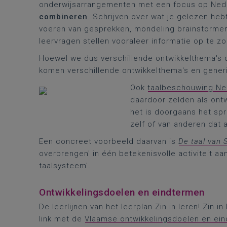
onderwijsarrangementen met een focus op Ne
combineren
. Schrijven over wat je gelezen hebt,
voeren van gesprekken, mondeling brainstormen 
leervragen stellen vooraleer informatie op te zo
Hoewel we dus verschillende ontwikkelthema's o
komen verschillende ontwikkelthema's en generi
Ook
taalbeschouwing Ne
daardoor zelden als ont
het is doorgaans het spre
zelf of van anderen dat a
Een concreet voorbeeld daarvan is
De taal van 
overbrengen' in één betekenisvolle activiteit 
taalsysteem'.
Ontwikkelingsdoelen en eindtermen
De leerlijnen van het leerplan Zin in leren! Zin i
link met de
Vlaamse ontwikkelingsdoelen en ei