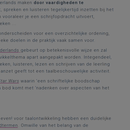
derlands maken
door vaardigheden te
 spreken en luisteren tegelijkertijd inzetten bij het
vooraleer je een schrijfopdracht uitvoert,
eken ...
nderscheiden voor een overzichtelijke ordening,
eke doelen in de praktijk vaak samen voor.
derlands
gebeurt op betekenisvolle wijze en zal
wikkelthema apart aangepakt worden. Integendeel,
ken, luisteren, lezen en schrijven van de leerling
anzet geeft tot een taalbeschouwelijke activiteit.
Star Wars
waarin 'een schriftelijke boodschap
aan bod komt met 'nadenken over aspecten van het
n leven! voor taalontwikkeling hebben een duidelijke
ndtermen
. Omwille van het belang van de