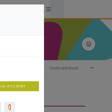
leerlingen evalueren
materialenbank
VLA-ACCOUNT