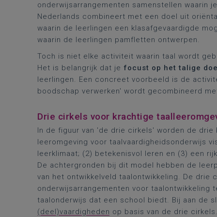
onderwijsarrangementen samenstellen waarin je 
Nederlands combineert met een doel uit oriëntat
waarin de leerlingen een klasafgevaardigde mog
waarin de leerlingen pamfletten ontwerpen.
Toch is niet elke activiteit waarin taal wordt geb
Het is belangrijk dat je
focust op het talige doe
leerlingen. Een concreet voorbeeld is de activit
boodschap verwerken' wordt gecombineerd met 
Drie cirkels voor krachtige taalleeromge
In de figuur van 'de drie cirkels' worden de dri
leeromgeving voor taalvaardigheidsonderwijs visue
leerklimaat; (2) betekenisvol leren en (3) een ri
De achtergronden bij dit model hebben de leerp
van het ontwikkelveld taalontwikkeling. De drie 
onderwijsarrangementen voor taalontwikkeling 
taalonderwijs dat een school biedt. Bij aan de sl
(deel)vaardigheden
op basis van de drie cirkels