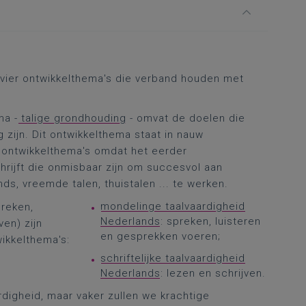
e vier ontwikkelthema's die verband houden met
ma -
talige grondhouding
- omvat de doelen die
g zijn. Dit ontwikkelthema staat in nauw
 ontwikkelthema's omdat het eerder
hrijft die onmisbaar zijn om succesvol aan
ds, vreemde talen, thuistalen ... te werken.
mondelinge taalvaardigheid
preken,
Nederlands
: spreken, luisteren
ven) zijn
en gesprekken voeren;
ikkelthema's:
schriftelijke taalvaardigheid
Nederlands
: lezen en schrijven.
igheid, maar vaker zullen we krachtige