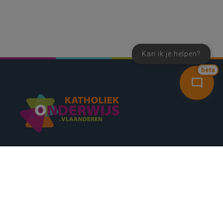
Kan ik je helpen?
bèta
SNEL NAAR
CONTACT
NIEUWSBRIEF