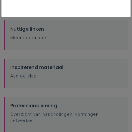
Nuttige linken
Meer informatie
Inspirerend materiaal
Aan de slag
Professionalisering
Overzicht van nascholingen, vormingen,
netwerken …