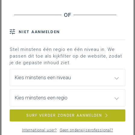
jouw school invloed heeft op en meewerkt aan
het onthaal- en inschrijvingsbeleid.
NIET AANMELDEN
Onthaal
Stel minstens één regio en één niveau in. We
Keuze van de school en onthaalgesprek
passen dit toe als kijkfilter op de website, zodat
je de gepaste inhoud ziet.
Kies minstens een niveau
Inschrijven
Onthaal, inschrijving en aanmelden of niet
Kies minstens een regio
SURF VERDER ZONDER AANMELDEN
Extra aandacht voor sommige kinderen
De inschrijving van sommige kinderen vraagt
International user?
Geen onderwijsprofessional?
extra aandacht