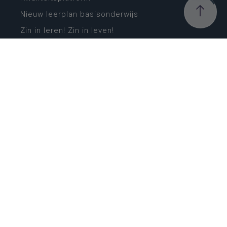
Nieuw leerplan basisonderwijs
Zin in leren! Zin in leven!
Vakken en leerplannen secundair onderwijs
Lessentabellen secundair onderwijs
Digitale transformatie
Schoolkalender
Scholenzoeker
Algemene website
CONTACT
Wie is wie
Locaties
Algemeen contact