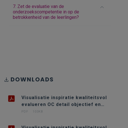
7. Zet de evaluatie van de
onderzoekscompetentie in op de
betrokkenheid van de leerlingen?
DOWNLOADS
Visualisatie inspiratie kwaliteitsvol
evalueren OC detail objectief en
betrouwbaar
PDF
103KB
Visualisatie inspiratie kwaliteitsvol