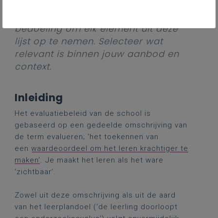
inspiratie voor het opstellen van een
haalbare evaluatie. Het is niet de
bedoeling om elk element uit deze
lijst op te nemen. Selecteer wat
relevant is binnen jouw aanbod en
context.
Inleiding
Het evaluatiebeleid van de school is
gebaseerd op een gedeelde omschrijving van
de term evalueren; 'het toekennen van
een
waardeoordeel om het leren krachtiger te
maken’
. Je maakt het leren als het ware
‘zichtbaar’.
Zowel uit deze omschrijving als uit de aard
van het leerplandoel (‘de leerling doorloopt