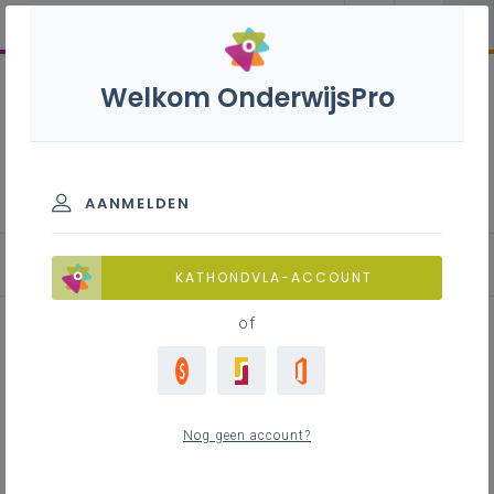
Welkom OnderwijsPro
Onderzoekscompetentie
AANMELDEN
Evalueren van de onderzoekscompetentie
KATHONDVLA-ACCOUNT
of
Inhoudstafel
Inleiding
Nog geen account?
Kwaliteitsvol evalueren van de
onderzoekscompetentie