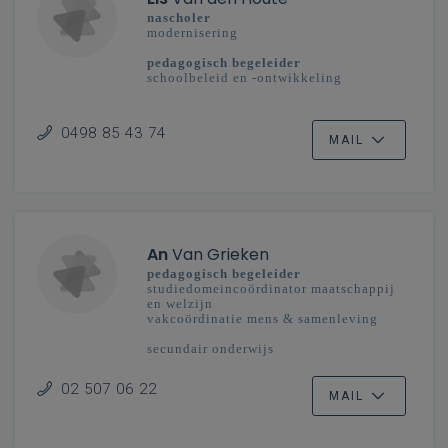
nascholer
modernisering
pedagogisch begeleider
schoolbeleid en -ontwikkeling
secundair onderwijs
Mechelen-Brussel
0498 85 43 74
MAIL
An
Van Grieken
pedagogisch begeleider
studiedomeincoördinator maatschappij
en welzijn
vakcoördinatie mens & samenleving
secundair onderwijs
Vlaanderenbreed
02 507 06 22
MAIL