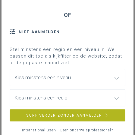
Downloads
Contact
NIET AANMELDEN
Deze tegel binnen de pagina
Stel minstens één regio en één niveau in. We
Onderzoekscompetentie
biedt jou
passen dit toe als kijkfilter op de website, zodat
als leraar handvatten om de
je de gepaste inhoud ziet.
onderzoekscompetentie gericht te
evalueren. Vertrekpunt daarbij is de
Kies minstens een niveau
evaluatie van de centrale
doelstelling van de OC: het
doorlopen van een
Kies minstens een regio
onderzoekscyclus met onderliggend
de mate waarin de leerling een
SURF VERDER ZONDER AANMELDEN
onderzoekende houding ontwikkelt.
Onderstaande voorbeelden bieden
International user?
Geen onderwijsprofessional?