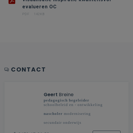
evalueren OC
PDF
142KB
CONTACT
Geert
Breine
pedagogisch begeleider
schoolbeleid en - ontwikkeling
nascholer
modernisering
secundair onderwijs
West-Vlaanderen