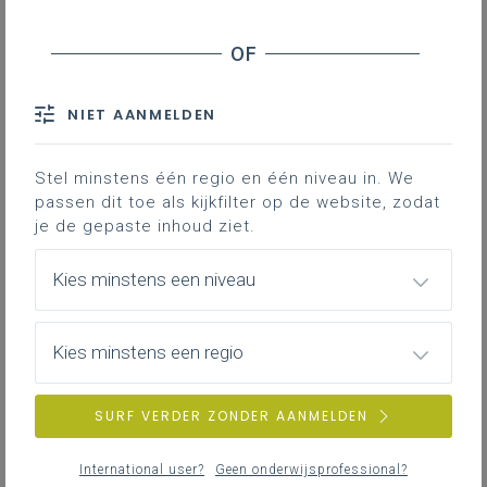
Basisinformatie
Basisinformatie over het leerplan
NIET AANMELDEN
Achtergrond
Stel minstens één regio en één niveau in. We
Literatuur, onderzoek, regelgeving, interessante
passen dit toe als kijkfilter op de website, zodat
websites …
je de gepaste inhoud ziet.
Kies minstens een niveau
Inspirerend materiaal
Didactische tips, ondersteunende documenten,
Kies minstens een regio
duiding bij leerinhouden …
SURF VERDER ZONDER AANMELDEN
International user?
Geen onderwijsprofessional?
Professionalisering