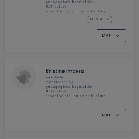
pedagogisch begeleider
ICT-beleid
schoolbeleid en -ontwikkeling
LEES MEER
secundair onderwijs
Limburg
MAIL
Kristine
Impens
nascholer
modernisering
pedagogisch begeleider
ICT-beleid
schoolbeleid- en ontwikkeling
secundair onderwijs
Oost-Vlaanderen
MAIL