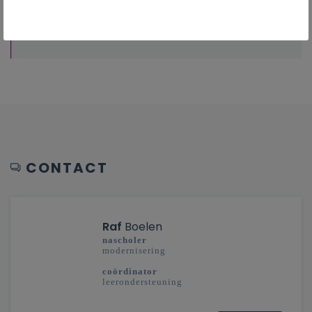
Overzicht van nascholingen, vormingen,
netwerken …
CONTACT
Raf
Boelen
nascholer
modernisering
coördinator
leerondersteuning
secundair onderwijs