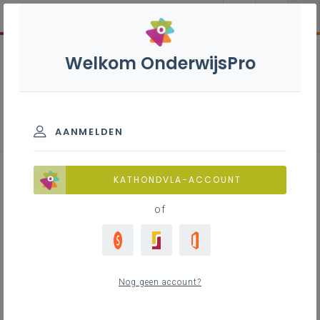
Welkom OnderwijsPro
Gemeenschappelijk funderend
leerplan - 1ste, 2de en 3de
graad
AANMELDEN
KATHONDVLA-ACCOUNT
of
Leerplan
Download het leerplan of raadpleeg de digitale
versie
Nog geen account?