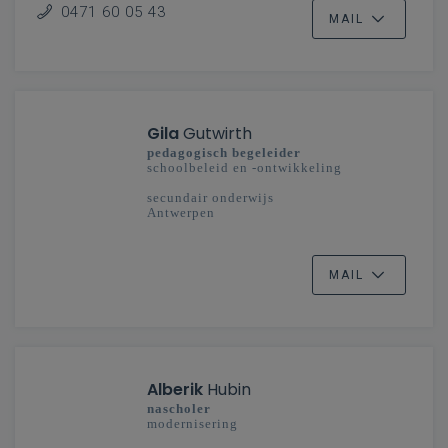
Vlaanderenbreed
0471 60 05 43
MAIL
Gila
Gutwirth
pedagogisch begeleider
schoolbeleid en -ontwikkeling
secundair onderwijs
Antwerpen
MAIL
Alberik
Hubin
nascholer
modernisering