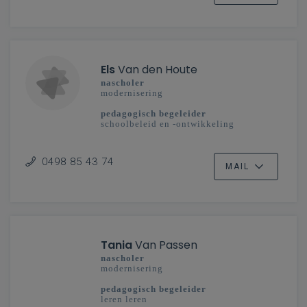
Els
Van den Houte
nascholer
modernisering
pedagogisch begeleider
schoolbeleid en -ontwikkeling
secundair onderwijs
Mechelen-Brussel
0498 85 43 74
MAIL
Tania
Van Passen
nascholer
modernisering
pedagogisch begeleider
leren leren