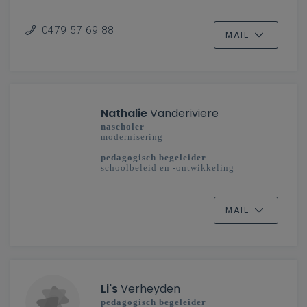
secundair onderwijs
Vlaanderenbreed
0479 57 69 88
MAIL
Nathalie
Vanderiviere
nascholer
modernisering
pedagogisch begeleider
schoolbeleid en -ontwikkeling
secundair onderwijs
West-Vlaanderen
MAIL
Li's
Verheyden
pedagogisch begeleider