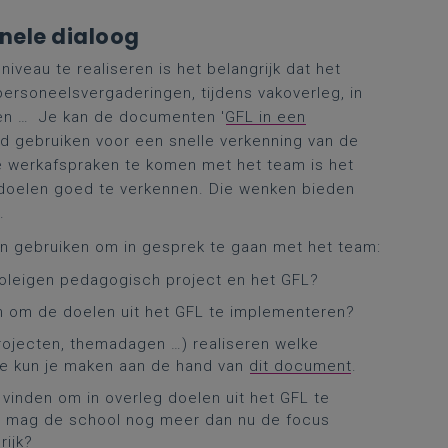
nele dialoog
veau te realiseren is het belangrijk dat het
ersoneelsvergaderingen, tijdens vakoverleg, in
en … Je kan de documenten '
GFL in een
ld gebruiken voor een snelle verkenning van de
e werkafspraken te komen met het team is het
 doelen goed te verkennen. Die wenken bieden
.
n gebruiken om in gesprek te gaan met het team:
hooleigen pedagogisch project en het GFL?
 om de doelen uit het GFL te implementeren?
rojecten, themadagen …) realiseren welke
tie kun je maken aan de hand van
dit document
.
vinden om in overleg doelen uit het GFL te
GFL mag de school nog meer dan nu de focus
rijk?