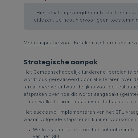
Hier staat ingevoegde content uit een soci
uitlezen. Je hebt hiervoor geen toestemmi
Meer inspiratie
voor 'Betekenisvol leren en kiez
Strategische aanpak
Het Gemeenschappelijk funderend leerplan is ee
wordt dus gerealiseerd door alle leraren over d
leraar mee verantwoordelijk is voor de realisat
afspraken over hoe dit wordt aangepakt (geïnteg
...) en welke leraren instaan voor het aanleren,
Het succesvol implementeren van het GFL vraag
waarin volgende stapstenen kunnen voorkomen
Werken aan urgentie om het schoolteam te
van het GFL;