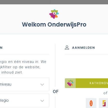
Welkom OnderwijsPro
leerplannen
vakken en leerplannen 1ste graad
ede en derde graad
basisinformatie
end leerplan - 1ste, 2de en 3de
EN
AANMELDEN
egio en één niveau in. We
jkfilter op de website,
 inhoud ziet.
inspirerend materiaal
professionalisering
KATHOND
 niveau
of
regio