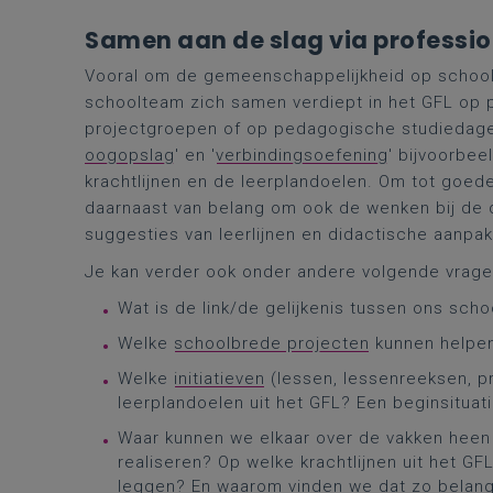
Samen aan de slag via professio
Vooral om de gemeenschappelijkheid op schoolni
schoolteam zich samen verdiept in het GFL op p
projectgroepen of op pedagogische studiedag
oogopslag
' en '
verbindingsoefening
' bijvoorbee
krachtlijnen en de leerplandoelen. Om tot goed
daarnaast van belang om ook de wenken bij de
suggesties van leerlijnen en didactische aanpak
Je kan verder ook onder andere volgende vrage
Wat is de link/de gelijkenis tussen ons sc
Welke
schoolbrede projecten
kunnen helpen
Welke
initiatieven
(lessen, lessenreeksen, p
leerplandoelen uit het GFL? Een beginsitua
Waar kunnen we elkaar over de vakken heen 
realiseren? Op welke krachtlijnen uit het 
leggen? En waarom vinden we dat zo belang