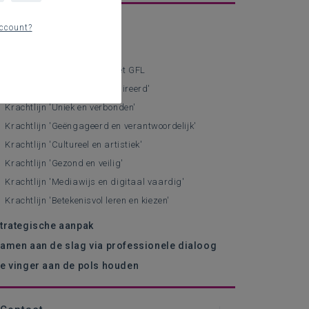
sisinformatie
ccount?
ennismaken met het GFL
Situering en opbouw van het GFL
Krachtlijn 'Zinrijk en geïnspireerd'
Krachtlijn 'Uniek en verbonden'
Krachtlijn 'Geëngageerd en verantwoordelijk'
Krachtlijn 'Cultureel en artistiek'
Krachtlijn 'Gezond en veilig'
Krachtlijn 'Mediawijs en digitaal vaardig'
Krachtlijn 'Betekenisvol leren en kiezen'
trategische aanpak
amen aan de slag via professionele dialoog
e vinger aan de pols houden