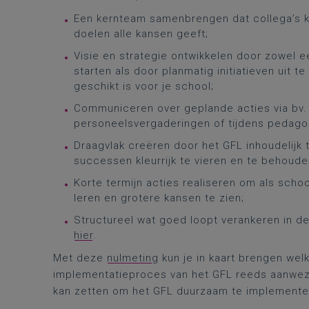
Een kernteam samenbrengen dat collega’s ka
doelen alle kansen geeft;
Visie en strategie ontwikkelen door zowel 
starten als door planmatig initiatieven uit t
geschikt is voor je school;
Communiceren over geplande acties via bv. 
personeelsvergaderingen of tijdens pedag
Draagvlak creëren door het GFL inhoudelijk 
successen kleurrijk te vieren en te behoud
Korte termijn acties realiseren om als schoo
leren en grotere kansen te zien;
Structureel wat goed loopt verankeren in de
hier
.
Met deze
nulmeting
kun je in kaart brengen we
implementatieproces van het GFL reeds aanwezig
kan zetten om het GFL duurzaam te implemente