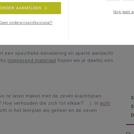
dsteams kennismaken met het Gemeenschappelijk
uit zeven krachtlijnen doelen en wenken om, jaar
ZONDER AANMELDEN
Ba
Nog geen a
vorming van elke leerling. Als leraar kun je
FL via filmpjes en vind je bij
inspirerend materiaal
K
Geen onderwijsprofessional?
eleidsteams is vooral de informatie over
e vinger aan de pols houden interessant. Je vindt
et een specifieke benadering en aparte aandacht.
 bij
inspirerend materiaal
hopen we je daarbij een
is te laten maken met de zeven krachtlijnen
S
Hoe verhouden die zich tot elkaar? ...). In
acht
S
icht in het leerplan als geheel en de zeven
D