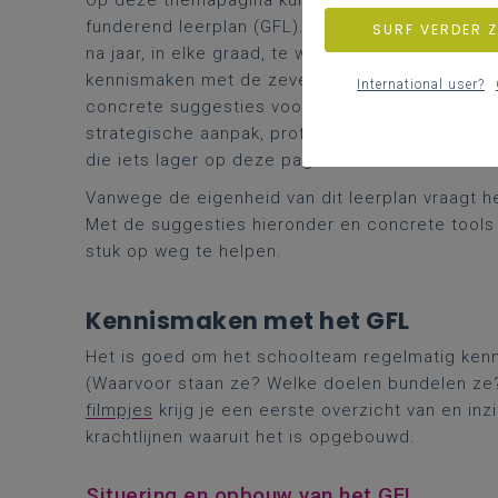
Op deze themapagina kunnen leraren en belei
funderend leerplan (GFL). Het biedt scholen van
SURF VERDER 
na jaar, in elke graad, te werken aan de persoons
kennismaken met de zeven krachtlijnen van het G
International user?
concrete suggesties voor je lespraktijk. Voor b
strategische aanpak, professionele dialoog en d
die iets lager op deze pagina.
Vanwege de eigenheid van dit leerplan vraagt h
Met de suggesties hieronder en concrete tools
stuk op weg te helpen.
Kennismaken met het GFL
Het is goed om het schoolteam regelmatig kenn
(Waarvoor staan ze? Welke doelen bundelen ze? 
filmpjes
krijg je een eerste overzicht van en inz
krachtlijnen waaruit het is opgebouwd.
Situering en opbouw van het GFL