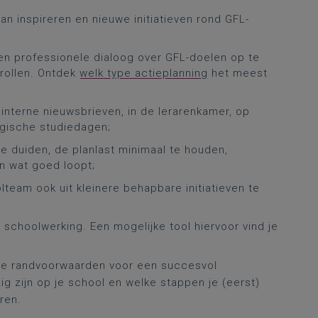
n inspireren en nieuwe initiatieven rond GFL-
een professionele dialoog over GFL-doelen op te
e rollen. Ontdek
welk type actieplanning
het meest
interne nieuwsbrieven, in de lerarenkamer, op
ogische studiedagen;
te duiden, de planlast minimaal te houden,
en wat goed loopt;
lteam ook uit kleinere behapbare initiatieven te
 schoolwerking. Een mogelijke tool hiervoor vind je
lke randvoorwaarden voor een succesvol
 zijn op je school en welke stappen je (eerst)
ren.