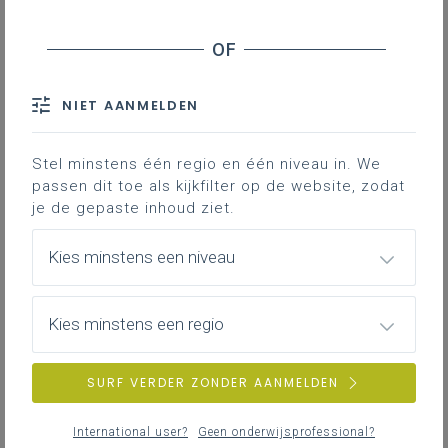
Extern initiatief: Réginald Moreels als spreker op je
NIET AANMELDEN
school
woensdag 3 juni 2026
Stel minstens één regio en één niveau in. We
passen dit toe als kijkfilter op de website, zodat
je de gepaste inhoud ziet.
Kies minstens een niveau
Kies minstens een regio
SURF VERDER ZONDER AANMELDEN
International user?
Geen onderwijsprofessional?