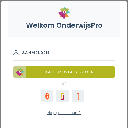
Filter
wis alle
ZOEK TOT 12 MAANDEN TERUG
Welkom OnderwijsPro
Gemeenschappelijk funderend
leerplan - 1ste, 2de en 3de
graad
AANMELDEN
TOON RESULTATEN
KATHONDVLA-ACCOUNT
of
Nieuws
26
nieuwste
Nog geen account?