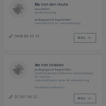
Els
Van den Houte
nascholer
modernisering
pedagogisch begeleider
schoolbeleid en -ontwikkeling
secundair onderwijs
Mechelen-Brussel
0498 85 43 74
MAIL
An
Van Grieken
pedagogisch begeleider
studiedomeincoördinator maatschappij
en welzijn
vakcoördinatie mens & samenleving
secundair onderwijs
Vlaanderenbreed
02 507 06 22
MAIL