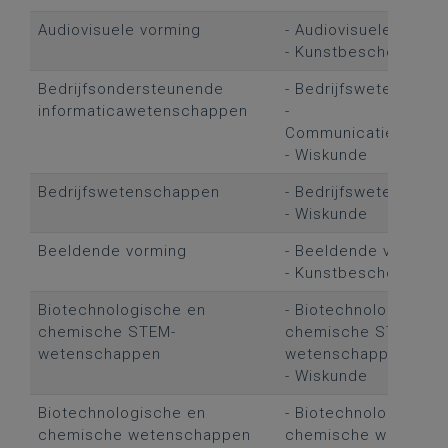
Audiovisuele vorming
- Audiovisuele vormi
- Kunstbeschouwing
Bedrijfsondersteunende
- Bedrijfswetenscha
informaticawetenschappen
-
Communicatieweten
- Wiskunde
Bedrijfswetenschappen
- Bedrijfswetenscha
- Wiskunde
Beeldende vorming
- Beeldende vorming
- Kunstbeschouwing
Biotechnologische en
- Biotechnologische 
chemische STEM-
chemische STEM-
wetenschappen
wetenschappen
- Wiskunde
Biotechnologische en
- Biotechnologische 
chemische wetenschappen
chemische wetensc