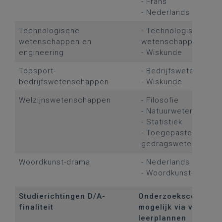
- Frans
- Nederlands
Technologische
- Technologische
wetenschappen en
wetenschappen
engineering
- Wiskunde
Topsport-
- Bedrijfswetenscha
bedrijfswetenschappen
- Wiskunde
Welzijnswetenschappen
- Filosofie
- Natuurwetenschap
- Statistiek
- Toegepaste sociale
gedragswetenschap
Woordkunst-drama
- Nederlands
- Woordkunst-drama
Studierichtingen D/A-
Onderzoekscompeten
finaliteit
mogelijk via volgend
leerplannen