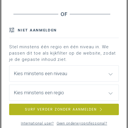
De onderzoekscompetentie kan worden
gerealiseerd in samenhang met specifieke
inhouden uit elk leerplan met onderliggende
specifieke minimumdoelen.
NIET AANMELDEN
Voor elk leerplan vind je op de leerplanpagina
meer informatie over en een aantal mogelijke
Stel minstens één regio en één niveau in. We
voorbeelden van hoe je via specifieke
passen dit toe als kijkfilter op de website, zodat
je de gepaste inhoud ziet.
inhouden van dit leerplan met je leerlingen
kan werken aan de onderzoekscompetentie.
Kies minstens een niveau
Studierichtingen
Onderzoekscompetentie
Domeinoverschrijdende
mogelijk via volgende
D-finaliteit
leerplannen
Kies minstens een regio
Economie-moderne
- Economie
talen
- Engels
SURF VERDER ZONDER AANMELDEN
- Frans
- Geschiedenis
International user?
Geen onderwijsprofessional?
- Nederlands