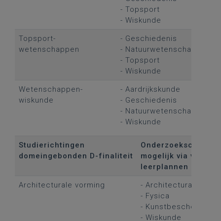
- Topsport
- Wiskunde
Topsport-
- Geschiedenis
wetenschappen
- Natuurwetenschappen
- Topsport
- Wiskunde
Wetenschappen-
- Aardrijkskunde
wiskunde
- Geschiedenis
- Natuurwetenschappen
- Wiskunde
Studierichtingen
Onderzoekscompete
domeingebonden D-finaliteit
mogelijk via volgen
leerplannen
Architecturale vorming
- Architecturale vorm
- Fysica
- Kunstbeschouwing
- Wiskunde