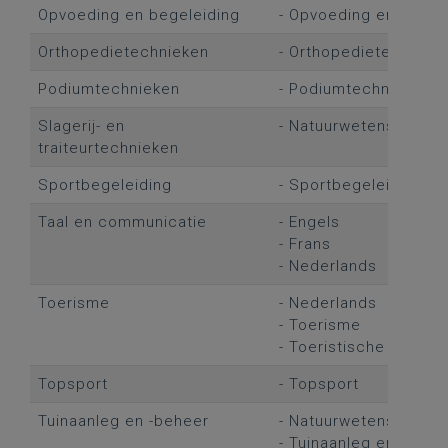
Opvoeding en begeleiding
- Opvoeding en begel
Orthopedietechnieken
- Orthopedietechniek
Podiumtechnieken
- Podiumtechnieken
Slagerij- en
- Natuurwetenschapp
traiteurtechnieken
Sportbegeleiding
- Sportbegeleiding
Taal en communicatie
- Engels
- Frans
- Nederlands
Toerisme
- Nederlands
- Toerisme
- Toeristische geogra
Topsport
- Topsport
Tuinaanleg en -beheer
- Natuurwetenschapp
- Tuinaanleg en -behe