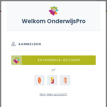
Welkom OnderwijsPro
Onderzoekscompetentie
AANMELDEN
Leerplannen met onderzoekscompetentie per studiericht
KATHONDVLA-ACCOUNT
of
Inhoudstafel
Nog geen account?
Contact