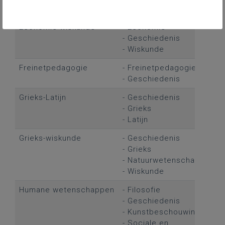
- Wiskunde
Economie-wiskunde
- Economie
- Geschiedenis
- Wiskunde
Freinetpedagogie
- Freinetpedagogie
- Geschiedenis
Grieks-Latijn
- Geschiedenis
- Grieks
- Latijn
Grieks-wiskunde
- Geschiedenis
- Grieks
- Natuurwetenschappen
- Wiskunde
Humane wetenschappen
- Filosofie
- Geschiedenis
- Kunstbeschouwing
- Sociale en