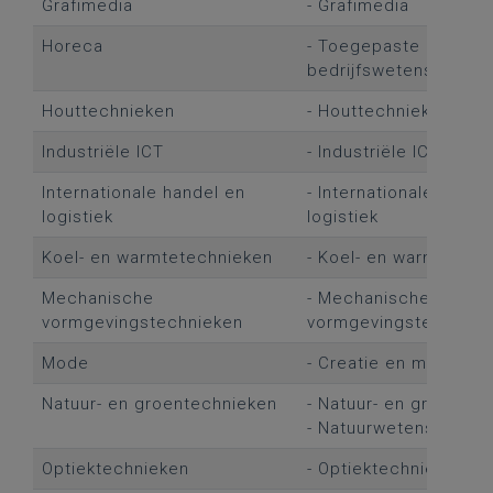
Grafimedia
- Grafimedia
Horeca
- Toegepaste
bedrijfswetenschapp
Houttechnieken
- Houttechnieken
Industriële ICT
- Industriële ICT
Internationale handel en
- Internationale hande
logistiek
logistiek
Koel- en warmtetechnieken
- Koel- en warmtetec
Mechanische
- Mechanische
vormgevingstechnieken
vormgevingstechniek
Mode
- Creatie en mode
Natuur- en groentechnieken
- Natuur- en groentec
- Natuurwetenschapp
Optiektechnieken
- Optiektechnieken