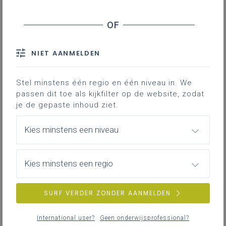
In de derde graad maken voortaan dus alle
leerlingen D- en D/A-finaliteit kennis met
onderzoek gekoppeld aan een vakdiscipline
.
Het lerarenteam maakt daarbij een keuze voor
een vak of meerdere vakken die behoren tot het
NIET AANMELDEN
specifiek gedeelte van een studierichting. Deze
pagina wil scholen ondersteunen in het maken
van keuzes met betrekking tot de realisatie van
Stel minstens één regio en één niveau in. We
de onderzoekscompetentie.
passen dit toe als kijkfilter op de website, zodat
je de gepaste inhoud ziet.
Kies minstens een niveau
In de specifieke minimumdoelen
Onderzoekscompetentie in de specifieke
Kies minstens een regio
minimumdoelen
SURF VERDER ZONDER AANMELDEN
International user?
Geen onderwijsprofessional?
Focus