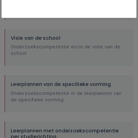
Focus van de onderzoekscompetentie
Visie van de school
Onderzoekscompetentie en/in de visie van de
school
Leerplannen van de specifieke vorming
Onderzoekscompetentie in de leerplannen van
de specifieke vorming
Leerplannen met onderzoekscompetentie
per studierichting