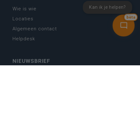
Kan ik je helpen?
Wie is wie
bèta
Locaties
Algemeen contact
Helpdesk
NIEUWSBRIEF
SCHRIJF IN
MIJN.
Beheer
Kijkfilter