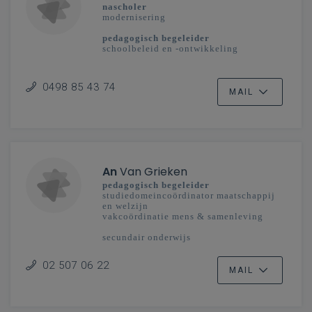
nascholer
modernisering
pedagogisch begeleider
schoolbeleid en -ontwikkeling
secundair onderwijs
Mechelen-Brussel
0498 85 43 74
MAIL
An
Van Grieken
pedagogisch begeleider
studiedomeincoördinator maatschappij
en welzijn
vakcoördinatie mens & samenleving
secundair onderwijs
Vlaanderenbreed
02 507 06 22
MAIL