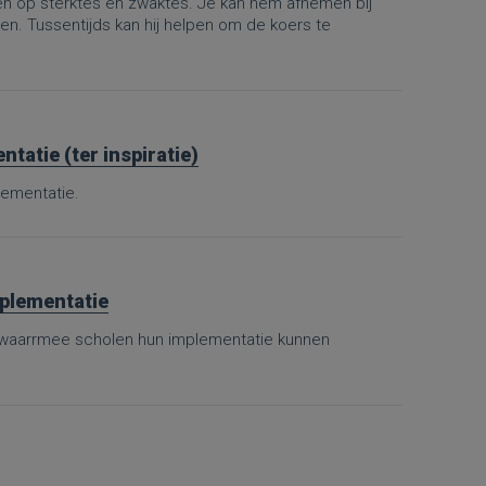
 op sterktes en zwaktes. Je kan hem afnemen bij
. Tussentijds kan hij helpen om de koers te
tatie (ter inspiratie)
lementatie.
mplementatie
, waarrmee scholen hun implementatie kunnen