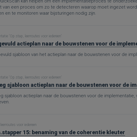
uickScan kan helpen om een implementatieproces te onderzoeken
rt van een proces om zo te detecteren waarop moet ingezet worden
 en te monitoren waar bijsturingen nodig zijn.
atie 'Op.stap, leerroutes voor iedereen'
gevuld actieplan naar de bouwstenen voor de implemen
gevuld sjabloon van het actieplan naar de bouwstenen voor de imp
atie 'Op.stap, leerroutes voor iedereen'
eg sjabloon actieplan naar de bouwstenen voor de i
eg sjabloon actieplan naar de bouwstenen voor de implementatie
ven.
leerroutes voor iedereen
.stapper 15: benaming van de coherentie kleuter