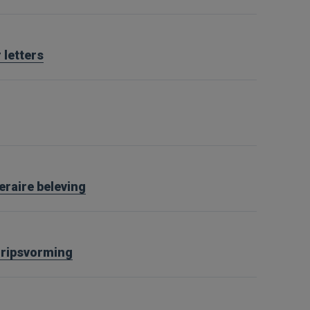
 letters
teraire beleving
gripsvorming