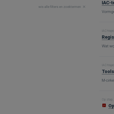
IAC-t
wis alle filters en zoektermen
Vormge
IAC-traje
Regis
Wat wor
IAC-traje
Tools
M-cirke
Op.stap, 
Op