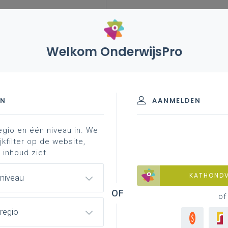
Welkom OnderwijsPro
EN
AANMELDEN
egio en één niveau in. We
jkfilter op de website,
 inhoud ziet.
ssionaliseringsdatabank
KATHOND
 niveau
of
enpagina
regio
ht van alle leerplannen met ondersteunend materiaal per leerplan.