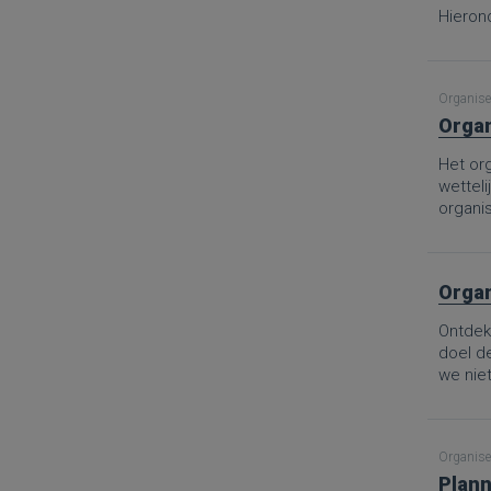
Hierond
Organise
Organ
Het org
wetteli
organis
Organ
Ontdek 
doel d
we nie
Van de 
aanpak
goed ge
Organise
het sch
Plann