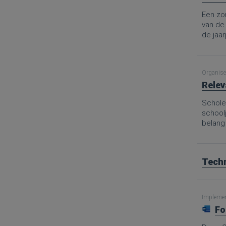
Een zor
van de
de jaa
aanpak 
en mid
Organise
Relev
Scholen
school
belang
Techn
Implement
Fo