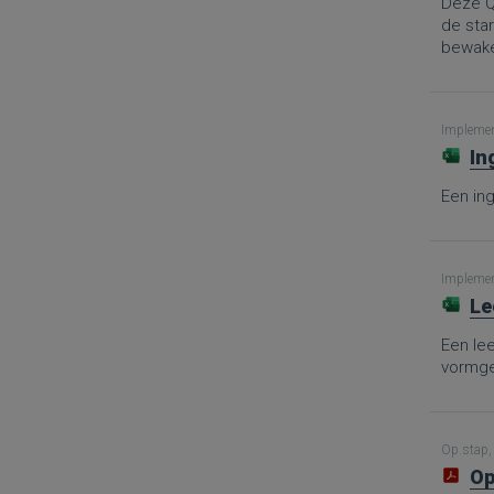
Deze Q
de sta
bewaken
Implement
In
Een in
Implement
Le
Een le
vormge
Op.stap, 
Op