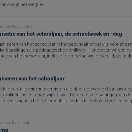
er vind je het leerplan.
ren van het schooljaar
isatie van het schooljaar, de schoolweek en -dag
aniseren van het schooljaar in het secundair onderwijs vereist ee
jke bepalingen als pedagogische richtlijnen. Hier bieden wij een o
atie van het schooljaar, inclusief de indeling van de lestijd, de m
iseren van het schooljaar
de decretale minimumvereisten die door de overheid zijn vastgest
e kwaliteit van het onderwijs te waarborgen en de belangen van de
t alleen inzicht in het reglementaire kader dat scholen moeten vo
evenwichtige spreiding van onderwijstijd en vrije tijd tot de organis
 van evaluatieperiodes.Deze PRO.-pagina is een omzetting van d
bruik van de schooltijd in het secundair onderwijs”, aangepast aan
ren van het schooljaar
ooljaar, dat definitief werd goedgekeurd op 8 mei 2026. De wijzi
ing