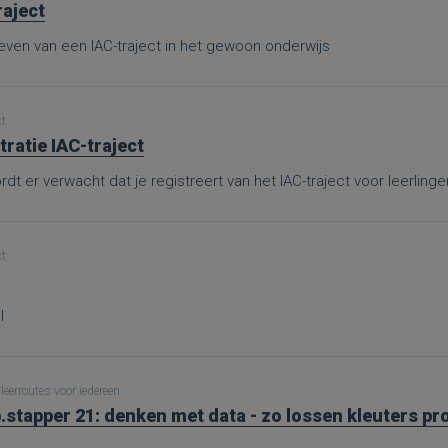
raject
ven van een IAC-traject in het gewoon onderwijs
ct
tratie IAC-traject
dt er verwacht dat je registreert van het IAC-traject voor leerling
ct
l
leerroutes voor iedereen
.stapper 21: denken met data - zo lossen kleuters p