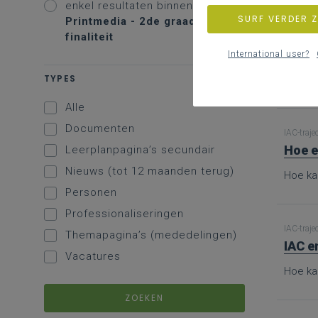
enkel resultaten binnen
SURF VERDER 
Printmedia - 2de graad - A-
finaliteit
IAC-traje
Bron
International user?
TYPES
Hier vi
Alle
Documenten
IAC-traje
Hoe e
Leerplanpagina’s secundair
Nieuws (tot 12 maanden terug)
Hoe ka
Personen
Professionaliseringen
IAC-traje
Themapagina’s (mededelingen)
IAC e
Vacatures
Hoe ka
ZOEKEN