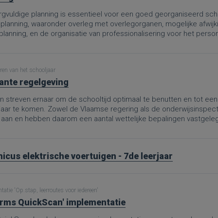
gvuldige planning is essentieel voor een goed georganiseerd schoo
 planning, waaronder overleg met overlegorganen, mogelijke afwijk
rplanning, en de organisatie van professionalisering voor het per
te hanteren, kunnen scholen ervoor zorgen dat zowel leerlingen al
delen.
ren van het schooljaar
ante regelgeving
 streven ernaar om de schooltijd optimaal te benutten en tot een 
jaar te komen. Zowel de Vlaamse regering als de onderwijsinspe
 aan en hebben daarom een aantal wettelijke bepalingen vastgele
icus elektrische voertuigen - 7de leerjaar
atie 'Op.stap, leerroutes voor iedereen'
rms QuickScan' implementatie