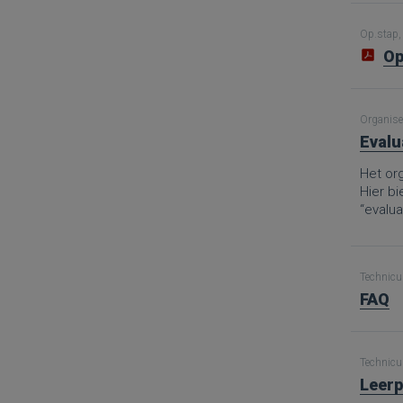
Op.stap, 
Op
Organise
Evalu
Het org
Hier b
“evalua
Technicus
FAQ
Technicus
Leerp