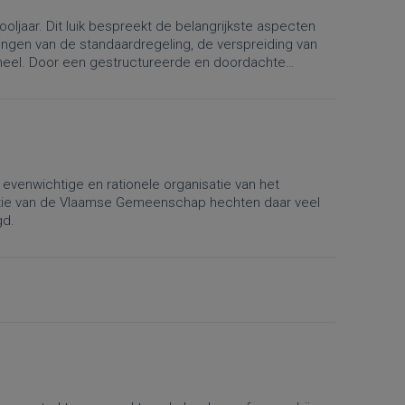
ljaar. Dit luik bespreekt de belangrijkste aspecten
ingen van de standaardregeling, de verspreiding van
soneel. Door een gestructureerde en doordachte
s leraren optimaal profiteren van de beschikbare tijd
evenwichtige en rationele organisatie van het
ctie van de Vlaamse Gemeenschap hechten daar veel
gd.