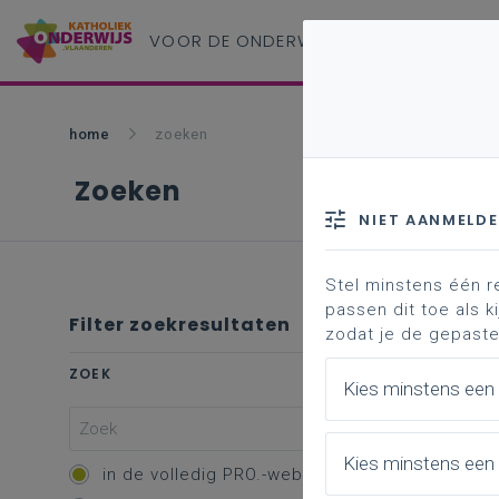
VOOR DE ONDERWIJS
PROFESSIONAL
home
zoeken
Zoeken
NIET AANMELD
Stel minstens één r
passen dit toe als ki
Filter zoekresultaten
zodat je de gepaste
Profe
ZOEK
Kies minstens een
Vakk
Kies minstens een 
Overzic
in de volledig PRO.-website