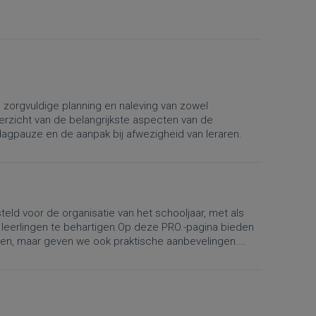
n zorgvuldige planning en naleving van zowel
verzicht van de belangrijkste aspecten van de
iddagpauze en de aanpak bij afwezigheid van leraren.
eld voor de organisatie van het schooljaar, met als
 leerlingen te behartigen.Op deze PRO.-pagina bieden
lgen, maar geven we ook praktische aanbevelingen.
atie van lestijden, vakanties, lesvrije dagen en de
e Algemene Pedagogische Reglementering nr. 4 “Het
 het wijzigingsbesluit betreffende de organisatie van
gingen gelden vanaf 1 september 2026.