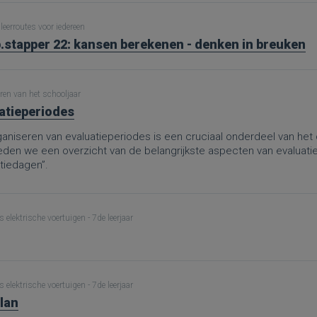
leerroutes voor iedereen
.stapper 22: kansen berekenen - denken in breuken
ren van het schooljaar
atieperiodes
aniseren van evaluatieperiodes is een cruciaal onderdeel van het 
ieden we een overzicht van de belangrijkste aspecten van evaluati
tiedagen”.
 elektrische voertuigen - 7de leerjaar
 elektrische voertuigen - 7de leerjaar
lan