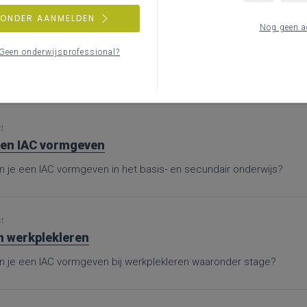
ZONDER AANMELDEN
Nog geen a
ct
nen
Geen onderwijsprofessional?
nd je bijkomende informatie en inspiratie bij het uitwerken van wer
ct
en IAC vormgeven
n je een IAC vormgeven in het basis- en secundair onderwijs?
ct
n werkplekleren
n je een IAC vormgeven bij werkplekleren waaronder stage?