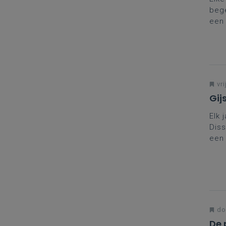
bege
een 
stel
Klav
vri
Gij
Elk 
Diss
een 
voor
cont
zeke
don
De 