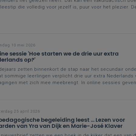
leiders net gelezen heeft. Dat kan een vakdidactisch boek
leestip die volledig voor jezelf is, puur voor het plezier. 
len wij je graag
Expeditie Jongerentaal
van Melissa Schuring
ndag 10 mei 2026
ine sessie 'Hoe starten we de drie uur extra
erlands op?'
ejaars zetten binnenkort de stap naar het secundair onde
at sommige leerlingen verplicht drie uur extra Nederlands 
agingen met zich mee meebrengt. In online sessies geve
te van het wettelijk kader en verkennen we de toolbox di
orpen hebben. We voorzien ook ruimte om inspiratie op 
isteren je vragen.
erdag 25 april 2026
pedagogische begeleiding leest ... Lezen voor
rden van Yra van Dijk en Marie-José Klaver
 nieuwsbrief zetten we een boek in de kijker dat een van 