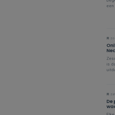
bege
een 
stel
zo
Onl
Ned
Zesd
is d
uitd
upda
ontw
belu
zat
De 
waa
Elke