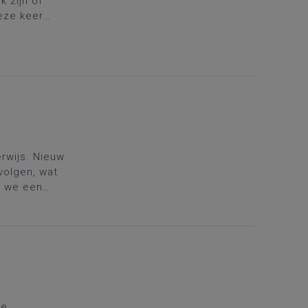
 zijn of
Deze keer
 voor.
rwijs. Nieuw
volgen, wat
n we een
e we hiervoor
te doen en
de