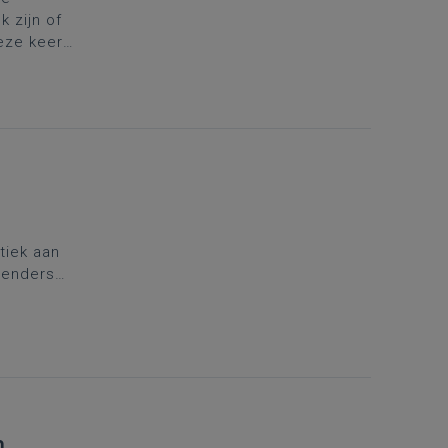
 zijn of
Deze keer
ie-José
tiek aan
Leenders
erzoek naar
rwijs loont
n