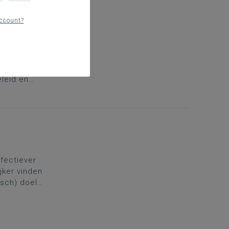
ccount?
 goed
n,
eleid en
dreven
ederlands,
ffectiever
jker vinden
isch) doel
ze week:
mpanion.