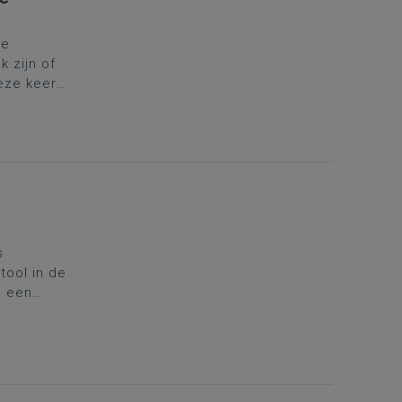
de
 zijn of
Deze keer
 Joël Dicker
s
tool in de
n een
et