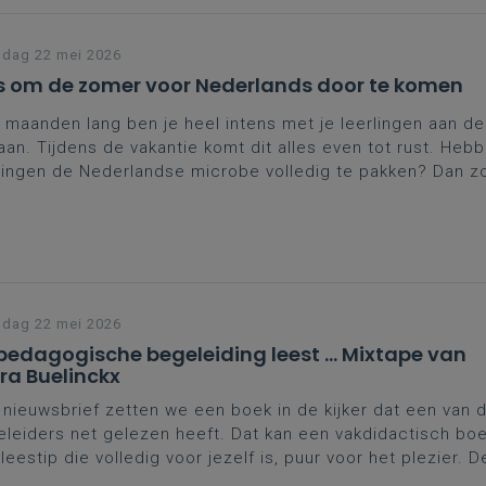
jdag 22 mei 2026
s om de zomer voor Nederlands door te komen
 maanden lang ben je heel intens met je leerlingen aan de
an. Tijdens de vakantie komt dit alles even tot rust. Hebb
lingen de Nederlandse microbe volledig te pakken? Dan 
achten ervoor dat het Nederlands tijdens de zomermaande
ebelen’.
jdag 22 mei 2026
pedagogische begeleiding leest ... Mixtape van
ra Buelinckx
 nieuwsbrief zetten we een boek in de kijker dat een van 
leiders net gelezen heeft. Dat kan een vakdidactisch boek
leestip die volledig voor jezelf is, puur voor het plezier. 
len wij je graag
Mixtape
van Laura Buelinckx voor.