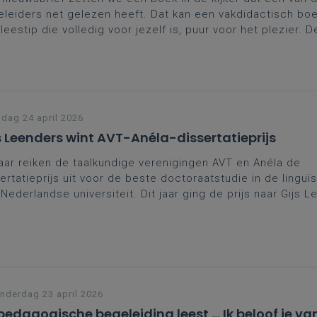
leiders net gelezen heeft. Dat kan een vakdidactisch boek
leestip die volledig voor jezelf is, puur voor het plezier. 
len wij je graag
Lezen voor waarden
van Yra van Dijk en Mar
er voor.
jdag 24 april 2026
s Leenders wint AVT-Anéla-dissertatieprijs
jaar reiken de taalkundige verenigingen AVT en Anéla de
ertatieprijs uit voor de beste doctoraatstudie in de linguïs
Nederlandse universiteit. Dit jaar ging de prijs naar Gijs 
 zijn proefschrift
Bewuste taalvaardigheid ontleed.
Zijn ond
extrijk, taalconstrastief en procesgericht grammaticaonde
r de moeite te bekijken.
derdag 23 april 2026
pedagogische begeleiding leest ... Ik beloof je va