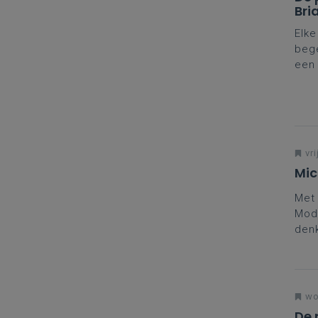
Bri
Elke
bege
een 
stel
vri
Mic
Met 
Mode
denk
taal
wo
De 