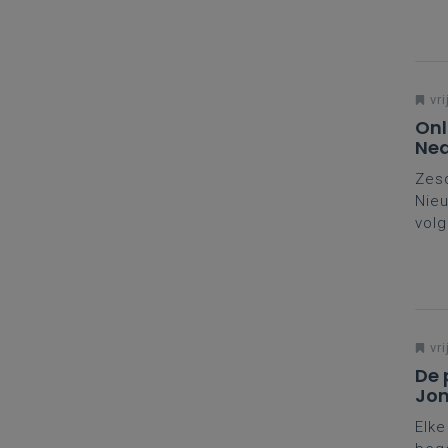
vri
Onl
Ned
Zesd
Nieu
volg
binn
tool
insp
vri
De 
Jon
Elke