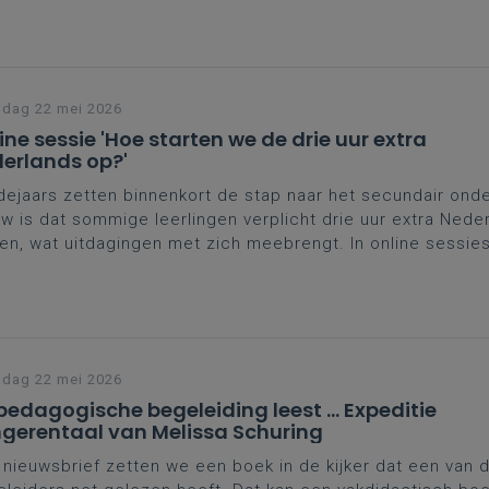
jdag 22 mei 2026
ine sessie 'Hoe starten we de drie uur extra
erlands op?'
ejaars zetten binnenkort de stap naar het secundair onde
w is dat sommige leerlingen verplicht drie uur extra Nede
en, wat uitdagingen met zich meebrengt. In online sessi
enkort een update van het wettelijk kader en verkennen w
box die we hiervoor ontworpen hebben. We voorzien ook 
iratie op te doen en beluisteren je vragen.
jdag 22 mei 2026
pedagogische begeleiding leest ... Expeditie
gerentaal van Melissa Schuring
 nieuwsbrief zetten we een boek in de kijker dat een van 