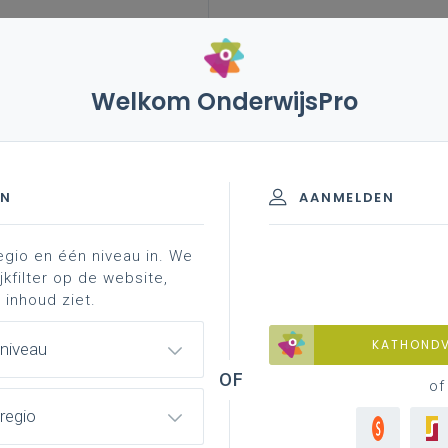
Welkom OnderwijsPro
leerplannen
vakken en leerplannen 1ste graad
-stroom
EN
AANMELDEN
egio en één niveau in. We
nformatie
professionalisering
jkfilter op de website,
 inhoud ziet.
KATHOND
 niveau
of
regio