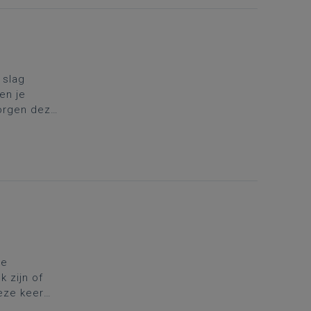
 slag
en je
zorgen deze
n blijft
de
 zijn of
Deze keer