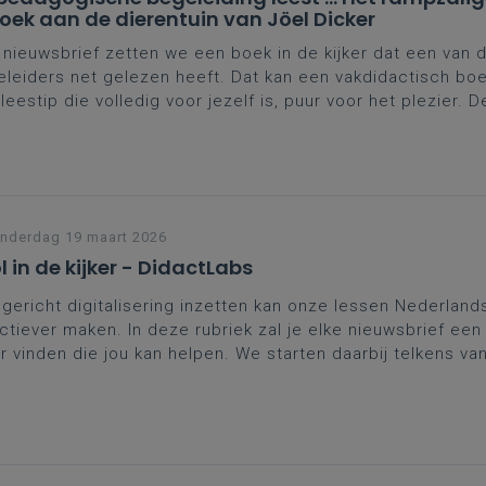
oek aan de dierentuin van Jöel Dicker
 nieuwsbrief zetten we een boek in de kijker dat een van 
leiders net gelezen heeft. Dat kan een vakdidactisch boek
leestip die volledig voor jezelf is, puur voor het plezier. 
len wij je graag
Het rampzalige bezoek aan de dierentuin
van
.
nderdag 19 maart 2026
l in de kijker - DidactLabs
gericht digitalisering inzetten kan onze lessen Nederland
ctiever maken. In deze rubriek zal je elke nieuwsbrief een 
er vinden die jou kan helpen. We starten daarbij telkens va
actisch) doel waar de tool ons of onze leerlingen bij kan
rsteunen. Deze week: schrijfvaardigheid ondersteunen m
ctLabs.