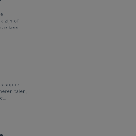
de
 zijn of
Deze keer
asisoptie
neren talen,
re
ge