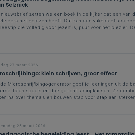
an Selznick
 nieuwsbrief zetten we een boek in de kijker dat een van 
leiders net gelezen heeft. Dat kan een vakdidactisch boek
leestip die volledig voor jezelf is, puur voor het plezier. 
len wij je graag
Ik beloof je
van Brian Selznick voor.
jdag 27 maart 2026
roschrijfbingo: klein schrijven, groot effect
de Microschrijfbingogenerator geef je leerlingen uit de b
rne Talen speels en doelgericht schrijfkansen. Ze combi
en na over thema’s en bouwen stap voor stap aan sterke
vaardigheid.
ensdag 25 maart 2026
pedagogische begeleiding leest ... Het rampzali