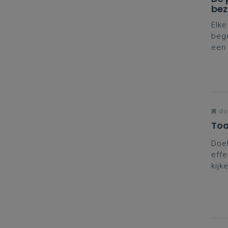
bez
Elke
bege
een 
stel
voor
do
Too
Doel
effe
kijk
(did
onde
Dida