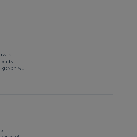
rwijs.
rlands
es geven we
e de
ruimte om
de