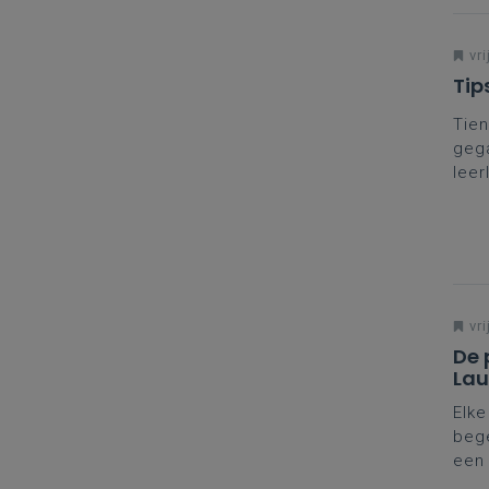
vri
Tip
Tien
gega
leer
opdr
‘kri
vri
De 
Lau
Elke
bege
een 
stel