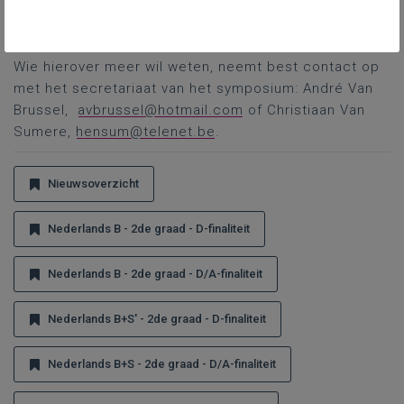
19 uur. Voor de deelnemers zijn uiteraard ook hapjes
en drankjes voorzien.
Wie hierover meer wil weten, neemt best contact op
met het secretariaat van het symposium: André Van
Brussel,
avbrussel@hotmail.com
of Christiaan Van
Sumere,
hensum@telenet.be
.
Nieuwsoverzicht
Nederlands B - 2de graad - D-finaliteit
Nederlands B - 2de graad - D/A-finaliteit
Nederlands B+S' - 2de graad - D-finaliteit
Nederlands B+S - 2de graad - D/A-finaliteit