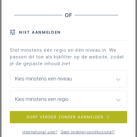
genootschap dat zich in een geest van vriendschap
en verdraagzaamheid inzet voor de kennis en
uitstraling van de Nederlandse taal en de cultuur van
de Lage Landen in de wereld, organiseert op
NIET AANMELDEN
donderdag 16 april
aanstaande in het Huis van
Herman Teirlinck, Uwenberg 14 in 1650 Beersel een
Stel minstens één regio en één niveau in. We
symposium voor leerkrachten Nederlands (en andere
passen dit toe als kijkfilter op de website, zodat
talen).
je de gepaste inhoud ziet.
Het symposium brengt twee werelden samen –
literatuur en onderwijs – in een inspirerende
Kies minstens een niveau
ontmoeting rond leescultuur, meertaligheid en de
rijkdom van het Nederlands. Heel concreet betekent
dit dat enkele jonge Vlaamse dichteressen gaan
Kies minstens een regio
voorlezen uit hun werk om het esthetische aspect
van onze taal te belichten. Vervolgens gaan de
SURF VERDER ZONDER AANMELDEN
deelnemers, in het bijzonder de mensen uit het
onderwijs, over literatuur, leescultuur en
International user?
Geen onderwijsprofessional?
meertaligheid in gesprek. Het symposium begint om