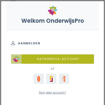
Filter
wis alle
ZOEK TOT 12 MAANDEN TERUG
Welkom OnderwijsPro
Nederlands B - 3de graad - D/A-
finaliteit
AANMELDEN
TOON RESULTATEN
KATHONDVLA-ACCOUNT
of
Nieuws
Nog geen account?