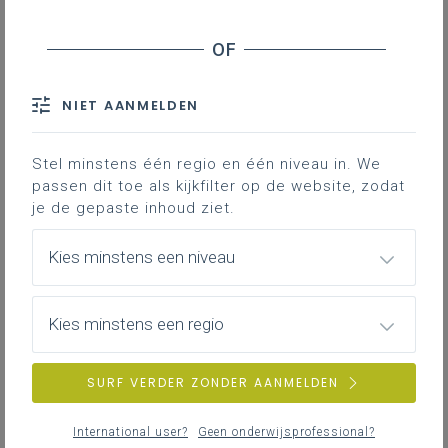
Geen zoekresultaten
Er komen geen items overeen met jouw
zoekcriteria.
NIET AANMELDEN
Probeer een andere zoekopdracht.
Stel minstens één regio en één niveau in. We
passen dit toe als kijkfilter op de website, zodat
je de gepaste inhoud ziet.
Kies minstens een niveau
Kies minstens een regio
SURF VERDER ZONDER AANMELDEN
International user?
Geen onderwijsprofessional?