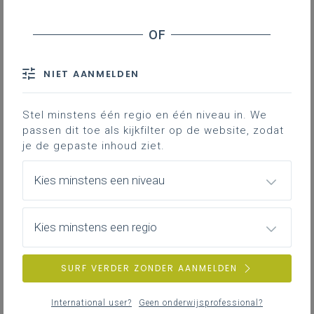
leerplan.
Personen
Professionaliseringen
Themapagina’s (mededelingen)
IAC-traject
NIET AANMELDEN
Vacatures
Bronnen
Hier vind je bijkomende informatie en inspiratie bij het uitwerken
van werkplekleren voor jongeren met een IAC-verslag.
Stel minstens één regio en één niveau in. We
passen dit toe als kijkfilter op de website, zodat
ZOEKEN
je de gepaste inhoud ziet.
IAC-traject
wis alle filters en zoektermen
Hoe een IAC vormgeven
Kies minstens een niveau
Hoe kan je een IAC vormgeven in het basis- en secundair
onderwijs?
Kies minstens een regio
SURF VERDER ZONDER AANMELDEN
IAC-traject
IAC en werkplekleren
International user?
Geen onderwijsprofessional?
Hoe kan je een IAC vormgeven bij werkplekleren waaronder