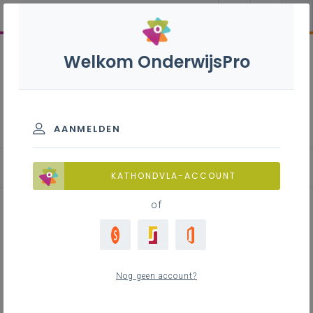
Welkom OnderwijsPro
Vademecum: verbindend
schoolklimaat
AANMELDEN
Inleiding
KATHONDVLA-ACCOUNT
of
Inhoudstafel
Reflectievragen
Nog geen account?
Contact