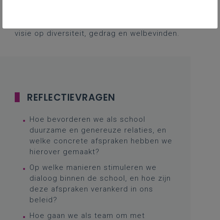
over na te denken. Daarnaast staat een
verbindend schoolklimaat niet los van onze
visie op diversiteit, gedrag en welbevinden.
REFLECTIEVRAGEN
Hoe bevorderen we als school
duurzame en genereuze relaties, en
welke concrete afspraken hebben we
hierover gemaakt?
Op welke manieren stimuleren we
dialoog binnen de school, en hoe zijn
deze afspraken verankerd in ons
beleid?
Hoe gaan we als team om met