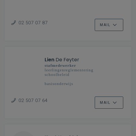
02 507 07 87
MAIL
Lien
De Feyter
stafmedewerker
leerlingenreglementering
schoolbeleid
basisonderwijs
02 507 07 64
MAIL