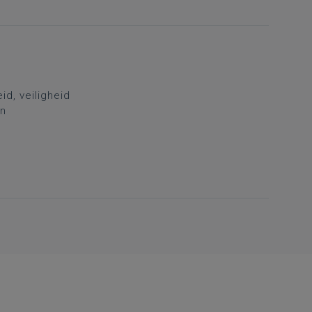
d, veiligheid
en