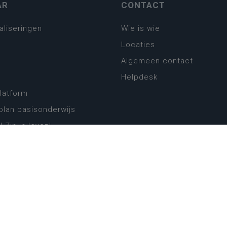
AR
CONTACT
aliseringen
Wie is wie
Locaties
Algemeen contact
Helpdesk
platform
plan basisonderwijs
! Zin in leven!
leerplannen secundair
llen secundair onderwijs
ansformatie
ender
eker