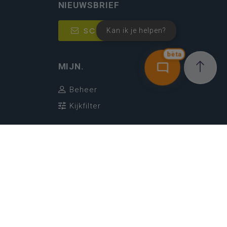
NIEUWSBRIEF
SCHRIJF IN
Kan ik je helpen?
bèta
MIJN.
Beheer
Kijkfilter