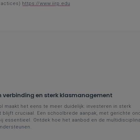
Practices)
https://www.iirp.edu
r in verbinding en sterk klasmanagement
maakt het eens te meer duidelijk: investeren in sterk
blijft cruciaal. Een schoolbrede aanpak, met gerichte on
bij essentieel. Ontdek hoe het aanbod en de multidisciplin
ondersteunen.