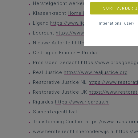
Herstelgericht werken op school
https://w
SURF VERDER 
Klassenkracht
Home | Klasse(n)Kracht
Ligand
https://www.ligand.be
International user?
Leerpunt
https://www.leerpunt.be
Nieuwe Autoriteit
https://www.nieuweautorit
Gedrag en Emotie – Prodia
Pros Goed Gedacht
https://www.prosgoedg
Real Justice
https://www.realjustice.org
Restorative Justice NL
https://www.restorati
Restorative Justice UK
https://www.restorat
Rigardus
https://www.rigardus.nl
SamenTegenUitval
Transforming Conflict
https://www.transform
www.herstelrechtinhetonderwijs.nl
https://w