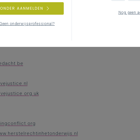
Me
ww.herstelgerichtwerkenopschool.be
ZONDER AANMELDEN
Nog geen a
Geen onderwijsprofessional?
eit.be
edacht.be
vejustice.nl
ivejustice.org.uk
ingconflict.org
ww.herstelrechtinhetonderwijs.nl