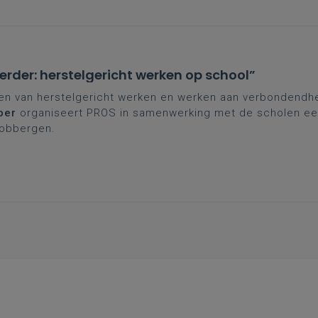
verder: herstelgericht werken op school”
 van herstelgericht werken en werken aan verbondendhei
ber
organiseert PROS in samenwerking met de scholen e
nobbergen.