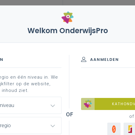
Welkom OnderwijsPro
sen
vademecum zorgbreed en kansenrijk onderwijs
schoolklimaat
EN
AANMELDEN
egio en één niveau in. We
aat?
rol van het team
rol van de leraar
ingre
jkfilter op de website,
 inhoud ziet.
KATHOND
 niveau
of
regio
ht.nl