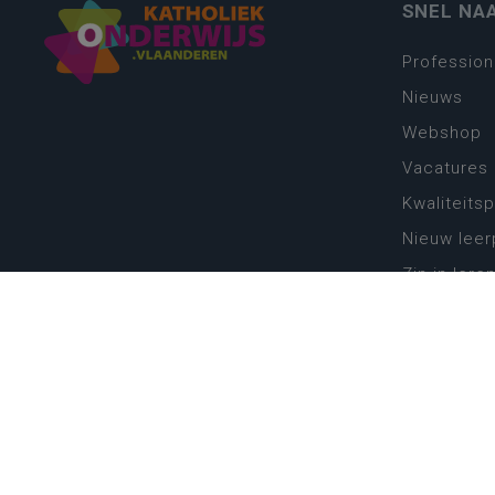
SNEL NA
Profession
Nieuws
Webshop
Vacatures
Kwaliteits
Nieuw leer
Zin in leren
Vakken en 
onderwijs
Lessentabe
Digitale tr
Schoolkal
Scholenzo