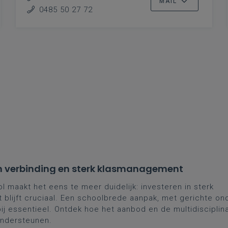
MAIL
0485 50 27 72
r in verbinding en sterk klasmanagement
maakt het eens te meer duidelijk: investeren in sterk
blijft cruciaal. Een schoolbrede aanpak, met gerichte on
bij essentieel. Ontdek hoe het aanbod en de multidisciplin
ondersteunen.