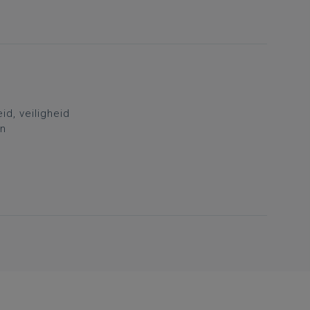
d, veiligheid
en