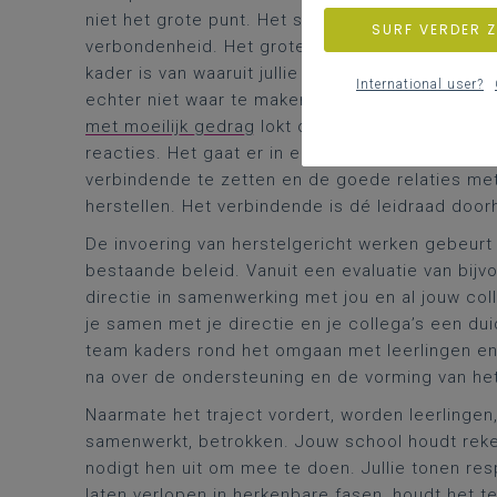
niet het grote punt. Het schoolteam zal zich we
SURF VERDER 
verbondenheid. Het grote punt is om iedereen e
kader is van waaruit jullie op school zullen werk
International user?
echter niet waar te maken en in tegenspraak m
met moeilijk gedrag
lokt ook emotionele reacties
reacties. Het gaat er in een verbindend school
verbindende te zetten en de goede relaties met
herstellen. Het verbindende is dé leidraad doo
De invoering van herstelgericht werken gebeurt
bestaande beleid. Vanuit een evaluatie van bijv
directie in samenwerking met jou en al jouw col
je samen met je directie en je collega’s een dui
team kaders rond het omgaan met leerlingen en
na over de ondersteuning en de vorming van he
Naarmate het traject vordert, worden leerlinge
samenwerkt, betrokken. Jouw school houdt reke
nodigt hen uit om mee te doen. Jullie tonen resp
laten verlopen in herkenbare fasen, houdt het t