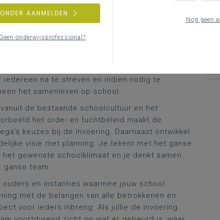
Na
l herkennen in de grote principes van
sc
ZONDER AANMELDEN
Nog geen a
rvan te overtuigen dat verbindend werken het
R
en. De eis dat iedereen altijd verbindend werkt, is
Geen onderwijsprofessional?
et de principes van verbindend werken.
Omgaan
 uit; daardoor uit je wel eens meer ‘repressieve’
klimaat om steeds weer een stap naar het
 iedereen na te streven en indien nodig te
rheen het samenleven op school.
 vanuit de bestaande schoolcultuur en het
oorbeeld het orde- en tuchtbeleid maakt de
lega’s keuzes bij de invoering. Daarnaast ontwikkel
delijke visie met planning. Je tekent met het ganse
 het gewenste schoolklimaat en je denkt samen
t ganse team.
n, ouders en instanties waarmee jouw school
ning met de belangen van alle betrokkenen en
ect voor ieders inbreng. Als jullie de invoering
eam voortdurend zicht op wat er gebeurd is, waar