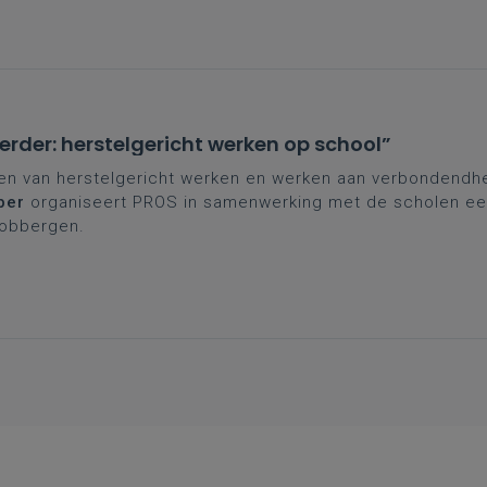
verder: herstelgericht werken op school”
 van herstelgericht werken en werken aan verbondendhei
ber
organiseert PROS in samenwerking met de scholen e
nobbergen.