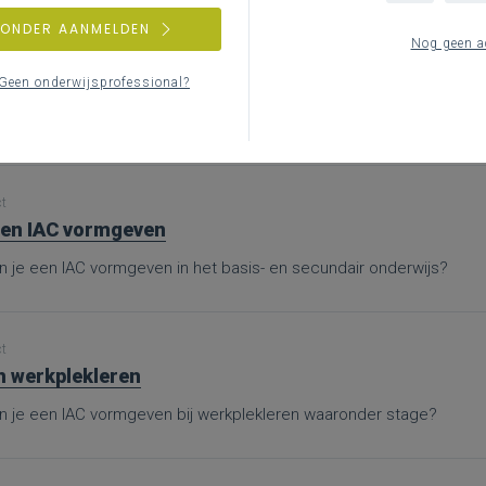
ZONDER AANMELDEN
Nog geen a
ct
nen
Geen onderwijsprofessional?
nd je bijkomende informatie en inspiratie bij het uitwerken van wer
ct
en IAC vormgeven
n je een IAC vormgeven in het basis- en secundair onderwijs?
ct
n werkplekleren
n je een IAC vormgeven bij werkplekleren waaronder stage?