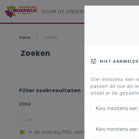
VOOR DE ONDERWIJS
PROFESSIONAL
home
zoeken
Zoeken
NIET AANMELD
Stel minstens één r
passen dit toe als ki
Filter zoekresultaten
zodat je de gepaste
Profe
ZOEK
Kies minstens een
Vakk
Kies minstens een 
Overzic
in de volledig PRO.-website