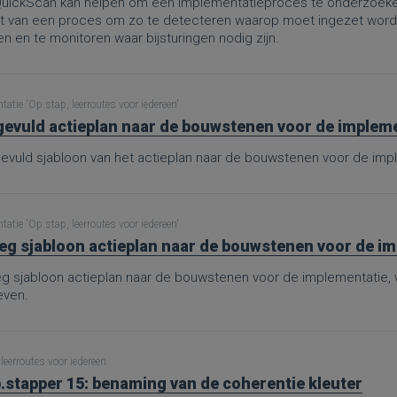
uickScan kan helpen om een implementatieproces te onderzoeken
rt van een proces om zo te detecteren waarop moet ingezet worden
 en te monitoren waar bijsturingen nodig zijn.
atie 'Op.stap, leerroutes voor iedereen'
gevuld actieplan naar de bouwstenen voor de implemen
gevuld sjabloon van het actieplan naar de bouwstenen voor de imp
atie 'Op.stap, leerroutes voor iedereen'
eg sjabloon actieplan naar de bouwstenen voor de i
eg sjabloon actieplan naar de bouwstenen voor de implementatie
ven.
leerroutes voor iedereen
.stapper 15: benaming van de coherentie kleuter