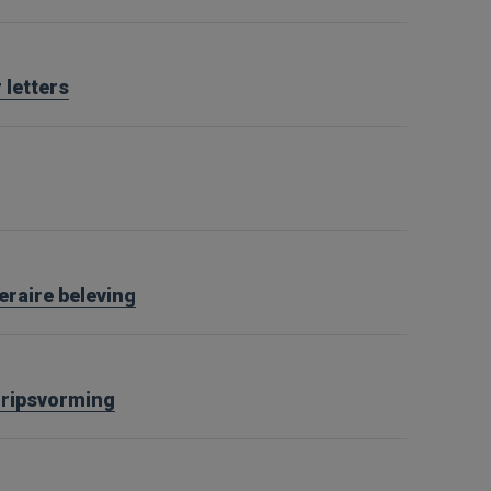
 letters
teraire beleving
gripsvorming