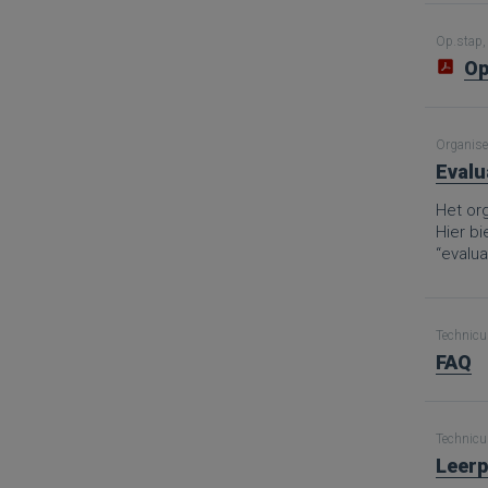
Op.stap, 
Op
Organise
Evalu
Het org
Hier b
“evalua
Technicus
FAQ
Technicus
Leerp