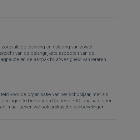
n zorgvuldige planning en naleving van zowel
verzicht van de belangrijkste aspecten van de
iddagpauze en de aanpak bij afwezigheid van leraren.
eld voor de organisatie van het schooljaar, met als
 leerlingen te behartigen.Op deze PRO.-pagina bieden
lgen, maar geven we ook praktische aanbevelingen.
atie van lestijden, vakanties, lesvrije dagen en de
e Algemene Pedagogische Reglementering nr. 4 “Het
 het wijzigingsbesluit betreffende de organisatie van
gingen gelden vanaf 1 september 2026.