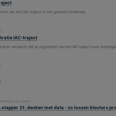
raject
ven van een IAC-traject in het gewoon onderwijs
ct
tratie IAC-traject
dt er verwacht dat je registreert van het IAC-traject voor leerling
ct
l
leerroutes voor iedereen
.stapper 21: denken met data - zo lossen kleuters p