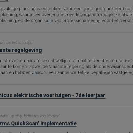
gvuldige planning is essentieel voor een goed georganiseerd schoo
 planning, waaronder overleg met overlegorganen, mogelijke afwijk
rplanning, en de organisatie van professionalisering voor het per
te hanteren, kunnen scholen ervoor zorgen dat zowel leerlingen al
delen.
ren van het schooljaar
ante regelgeving
 streven ernaar om de schooltijd optimaal te benutten en tot een 
jaar te komen. Zowel de Vlaamse regering als de onderwijsinspe
 aan en hebben daarom een aantal wettelijke bepalingen vastgele
icus elektrische voertuigen - 7de leerjaar
atie 'Op.stap, leerroutes voor iedereen'
rms QuickScan' implementatie