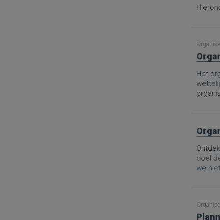
Hierond
Organise
Organ
Het org
wetteli
organis
Organ
Ontdek 
doel d
we nie
Van de 
aanpak
goed ge
Organise
het sch
Plann