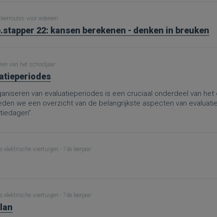
leerroutes voor iedereen
.stapper 22: kansen berekenen - denken in breuken
ren van het schooljaar
atieperiodes
aniseren van evaluatieperiodes is een cruciaal onderdeel van het 
ieden we een overzicht van de belangrijkste aspecten van evaluati
tiedagen”.
 elektrische voertuigen - 7de leerjaar
 elektrische voertuigen - 7de leerjaar
lan