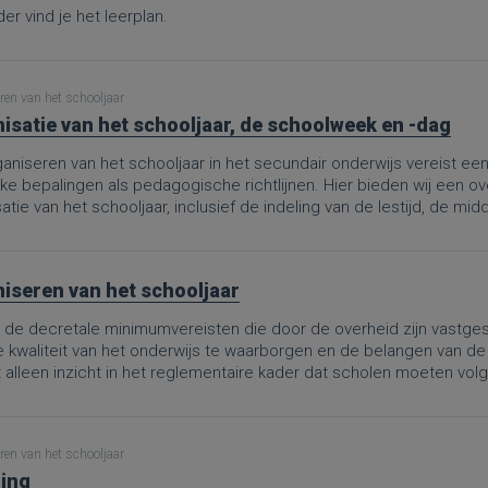
er vind je het leerplan.
ren van het schooljaar
isatie van het schooljaar, de schoolweek en -dag
aniseren van het schooljaar in het secundair onderwijs vereist ee
jke bepalingen als pedagogische richtlijnen. Hier bieden wij een o
atie van het schooljaar, inclusief de indeling van de lestijd, de m
iseren van het schooljaar
de decretale minimumvereisten die door de overheid zijn vastgest
e kwaliteit van het onderwijs te waarborgen en de belangen van de
t alleen inzicht in het reglementaire kader dat scholen moeten vo
evenwichtige spreiding van onderwijstijd en vrije tijd tot de organis
 van evaluatieperiodes.Deze PRO.-pagina is een omzetting van d
bruik van de schooltijd in het secundair onderwijs”, aangepast aan
ren van het schooljaar
ooljaar, dat definitief werd goedgekeurd op 8 mei 2026. De wijzi
ing