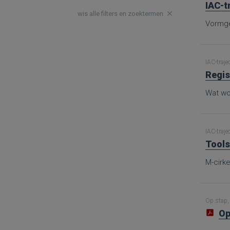
IAC-t
wis alle filters en zoektermen
Vormge
IAC-traje
Regis
Wat wor
IAC-traje
Tools
M-cirke
Op.stap, 
Op