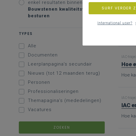
enkel resultaten binnen
SURF VERDER 
Bouwstenen kwaliteitsvol
besturen
IAC-traje
Bron
International user?
TYPES
Hier vi
Alle
Documenten
IAC-traje
Hoe e
Leerplanpagina’s secundair
Nieuws (tot 12 maanden terug)
Hoe ka
Personen
Professionaliseringen
IAC-traje
Themapagina’s (mededelingen)
IAC e
Vacatures
Hoe ka
ZOEKEN