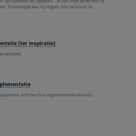
 op sterktes en zwaktes. Je kan hem afnemen bij
. Tussentijds kan hij helpen om de koers te
tatie (ter inspiratie)
lementatie.
mplementatie
, waarrmee scholen hun implementatie kunnen