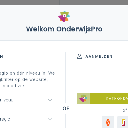
Welkom OnderwijsPro
EN
AANMELDEN
egio en één niveau in. We
jkfilter op de website,
 inhoud ziet.
ssionaliseringsdatabank
KATHOND
 niveau
of
enpagina
regio
ht van alle leerplannen met ondersteunend materiaal per leerplan.