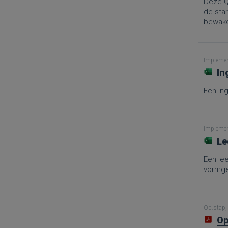
Deze Q
de sta
bewaken
Implement
In
Een in
Implement
Le
Een le
vormge
Op.stap, 
Op