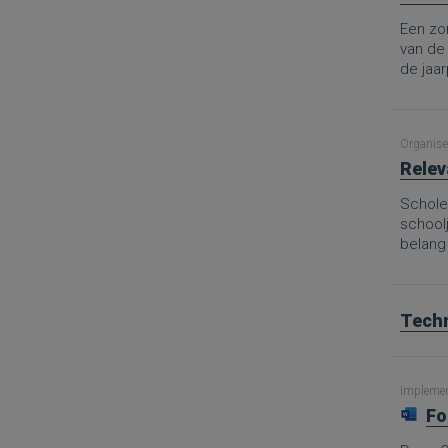
Een zor
van de
de jaa
aanpak 
en mid
Organise
Relev
Scholen
school
belang
Techn
Implement
Fo