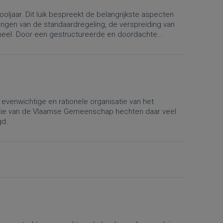
ljaar. Dit luik bespreekt de belangrijkste aspecten
ingen van de standaardregeling, de verspreiding van
soneel. Door een gestructureerde en doordachte
s leraren optimaal profiteren van de beschikbare tijd
evenwichtige en rationele organisatie van het
ctie van de Vlaamse Gemeenschap hechten daar veel
gd.