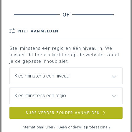
leerplan.
Leerplanpagina’s secundair
Nieuws (tot 12 maanden terug)
IAC-traject
Personen
NIET AANMELDEN
Bronnen
Professionaliseringen
Hier vind je bijkomende informatie en inspiratie bij het uitwerken
Themapagina’s (mededelingen)
van werkplekleren voor jongeren met een IAC-verslag.
Stel minstens één regio en één niveau in. We
Vacatures
passen dit toe als kijkfilter op de website, zodat
je de gepaste inhoud ziet.
IAC-traject
Hoe een IAC vormgeven
Kies minstens een niveau
ZOEKEN
Hoe kan je een IAC vormgeven in het basis- en secundair
onderwijs?
Kies minstens een regio
wis alle filters en zoektermen
SURF VERDER ZONDER AANMELDEN
IAC-traject
IAC en werkplekleren
International user?
Geen onderwijsprofessional?
Hoe kan je een IAC vormgeven bij werkplekleren waaronder