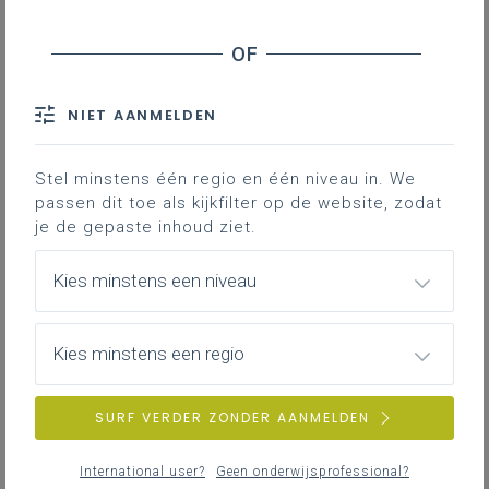
Leerplanpagina’s secundair
Nieuws (tot 12 maanden terug)
Personen
Professionaliseringen
NIET AANMELDEN
Themapagina’s (mededelingen)
Vacatures
Stel minstens één regio en één niveau in. We
passen dit toe als kijkfilter op de website, zodat
je de gepaste inhoud ziet.
ZOEKEN
Kies minstens een niveau
wis alle filters en zoektermen
Kies minstens een regio
SURF VERDER ZONDER AANMELDEN
International user?
Geen onderwijsprofessional?