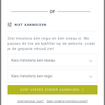
leerplan.
Leerplanpagina’s secundair
Nieuws (tot 12 maanden terug)
IAC-traject
Personen
NIET AANMELDEN
Bronnen
Professionaliseringen
Hier vind je bijkomende informatie en inspiratie bij het uitwerken
Themapagina’s (mededelingen)
van werkplekleren voor jongeren met een IAC-verslag.
Stel minstens één regio en één niveau in. We
Vacatures
passen dit toe als kijkfilter op de website, zodat
je de gepaste inhoud ziet.
IAC-traject
Hoe een IAC vormgeven
Kies minstens een niveau
ZOEKEN
Hoe kan je een IAC vormgeven in het basis- en secundair
onderwijs?
Kies minstens een regio
wis alle filters en zoektermen
SURF VERDER ZONDER AANMELDEN
IAC-traject
IAC en werkplekleren
International user?
Geen onderwijsprofessional?
Hoe kan je een IAC vormgeven bij werkplekleren waaronder