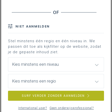
Leerplanpagina’s secundair
leerplan.
Nieuws (tot 12 maanden terug)
Personen
IAC-traject
Professionaliseringen
NIET AANMELDEN
Bronnen
Themapagina’s (mededelingen)
Hier vind je bijkomende informatie en inspiratie bij het uitwerken
Vacatures
van werkplekleren voor jongeren met een IAC-verslag.
Stel minstens één regio en één niveau in. We
passen dit toe als kijkfilter op de website, zodat
je de gepaste inhoud ziet.
IAC-traject
ZOEKEN
Hoe een IAC vormgeven
Kies minstens een niveau
Hoe kan je een IAC vormgeven in het basis- en secundair
wis alle filters en zoektermen
onderwijs?
Kies minstens een regio
SURF VERDER ZONDER AANMELDEN
IAC-traject
IAC en werkplekleren
International user?
Geen onderwijsprofessional?
Hoe kan je een IAC vormgeven bij werkplekleren waaronder