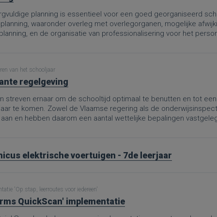
gvuldige planning is essentieel voor een goed georganiseerd schoo
 planning, waaronder overleg met overlegorganen, mogelijke afwijk
rplanning, en de organisatie van professionalisering voor het per
te hanteren, kunnen scholen ervoor zorgen dat zowel leerlingen al
delen.
ren van het schooljaar
ante regelgeving
 streven ernaar om de schooltijd optimaal te benutten en tot een 
jaar te komen. Zowel de Vlaamse regering als de onderwijsinspe
 aan en hebben daarom een aantal wettelijke bepalingen vastgele
icus elektrische voertuigen - 7de leerjaar
atie 'Op.stap, leerroutes voor iedereen'
rms QuickScan' implementatie