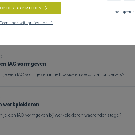
ZONDER AANMELDEN
Nog geen a
ct
nen
Geen onderwijsprofessional?
nd je bijkomende informatie en inspiratie bij het uitwerken van wer
ct
en IAC vormgeven
n je een IAC vormgeven in het basis- en secundair onderwijs?
ct
n werkplekleren
n je een IAC vormgeven bij werkplekleren waaronder stage?