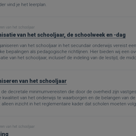
er vind je het leerplan.
ren van het schooljaar
isatie van het schooljaar, de schoolweek en -dag
aniseren van het schooljaar in het secundair onderwijs vereist ee
jke bepalingen als pedagogische richtlijnen. Hier bieden wij een o
atie van het schooljaar, inclusief de indeling van de lestijd, de m
iseren van het schooljaar
de decretale minimumvereisten die door de overheid zijn vastgest
e kwaliteit van het onderwijs te waarborgen en de belangen van de
t alleen inzicht in het reglementaire kader dat scholen moeten vo
evenwichtige spreiding van onderwijstijd en vrije tijd tot de organis
 van evaluatieperiodes.Deze PRO.-pagina is een omzetting van d
bruik van de schooltijd in het secundair onderwijs”, aangepast aan
ren van het schooljaar
ooljaar, dat definitief werd goedgekeurd op 8 mei 2026. De wijzi
ing