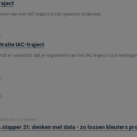
raject
ven van een IAC-traject in het gewoon onderwijs
ct
tratie IAC-traject
dt er verwacht dat je registreert van het IAC-traject voor leerling
ct
l
leerroutes voor iedereen
.stapper 21: denken met data - zo lossen kleuters p