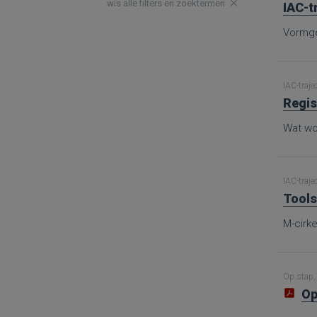
wis alle filters en zoektermen
IAC-t
Vormge
IAC-traje
Regis
Wat wor
IAC-traje
Tools
M-cirke
Op.stap, 
Op