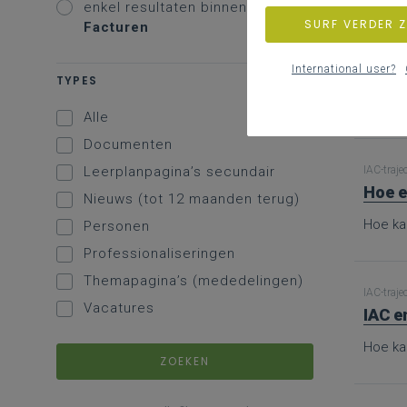
enkel resultaten binnen
SURF VERDER 
Facturen
IAC-traje
Bron
International user?
TYPES
Hier vi
Alle
Documenten
Leerplanpagina’s secundair
IAC-traje
Hoe e
Nieuws (tot 12 maanden terug)
Hoe ka
Personen
Professionaliseringen
Themapagina’s (mededelingen)
IAC-traje
Vacatures
IAC e
Hoe ka
ZOEKEN