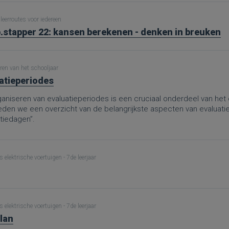
leerroutes voor iedereen
.stapper 22: kansen berekenen - denken in breuken
ren van het schooljaar
atieperiodes
aniseren van evaluatieperiodes is een cruciaal onderdeel van het 
ieden we een overzicht van de belangrijkste aspecten van evaluati
tiedagen”.
 elektrische voertuigen - 7de leerjaar
 elektrische voertuigen - 7de leerjaar
lan