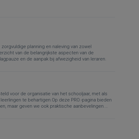
n zorgvuldige planning en naleving van zowel
verzicht van de belangrijkste aspecten van de
iddagpauze en de aanpak bij afwezigheid van leraren.
eld voor de organisatie van het schooljaar, met als
 leerlingen te behartigen.Op deze PRO.-pagina bieden
lgen, maar geven we ook praktische aanbevelingen.
atie van lestijden, vakanties, lesvrije dagen en de
e Algemene Pedagogische Reglementering nr. 4 “Het
 het wijzigingsbesluit betreffende de organisatie van
gingen gelden vanaf 1 september 2026.