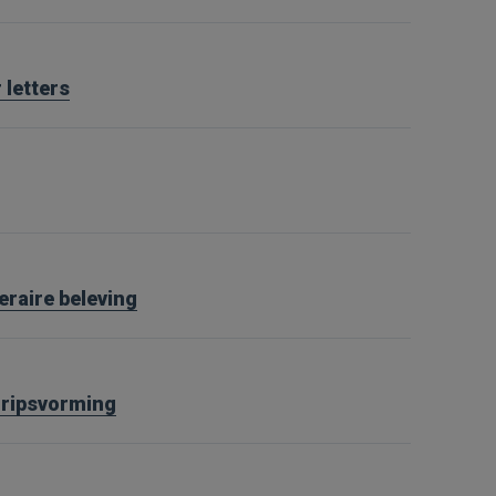
 letters
teraire beleving
gripsvorming