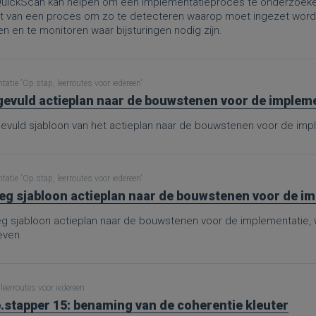
uickScan kan helpen om een implementatieproces te onderzoeken
rt van een proces om zo te detecteren waarop moet ingezet worden
 en te monitoren waar bijsturingen nodig zijn.
atie 'Op.stap, leerroutes voor iedereen'
gevuld actieplan naar de bouwstenen voor de implemen
gevuld sjabloon van het actieplan naar de bouwstenen voor de imp
atie 'Op.stap, leerroutes voor iedereen'
eg sjabloon actieplan naar de bouwstenen voor de i
eg sjabloon actieplan naar de bouwstenen voor de implementatie
ven.
leerroutes voor iedereen
.stapper 15: benaming van de coherentie kleuter