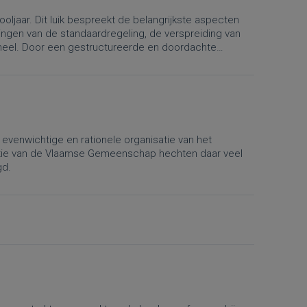
ljaar. Dit luik bespreekt de belangrijkste aspecten
ingen van de standaardregeling, de verspreiding van
soneel. Door een gestructureerde en doordachte
s leraren optimaal profiteren van de beschikbare tijd
evenwichtige en rationele organisatie van het
ctie van de Vlaamse Gemeenschap hechten daar veel
gd.