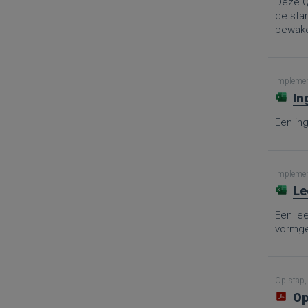
Deze Q
de sta
bewaken
Implement
In
Een in
Implement
Le
Een le
vormge
Op.stap, 
Op