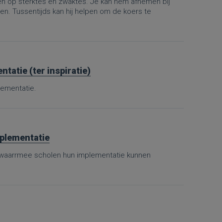
 op sterktes en zwaktes. Je kan hem afnemen bij
. Tussentijds kan hij helpen om de koers te
tatie (ter inspiratie)
lementatie.
mplementatie
, waarrmee scholen hun implementatie kunnen