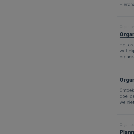
Hierond
Organise
Organ
Het org
wetteli
organis
Organ
Ontdek 
doel d
we nie
Van de 
aanpak
goed ge
Organise
het sch
Plann