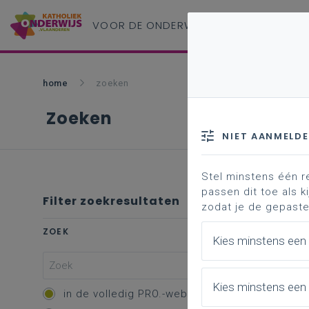
VOOR DE ONDERWIJS
PROFESSIONAL
home
zoeken
Zoeken
NIET AANMELD
Stel minstens één r
passen dit toe als ki
Filter zoekresultaten
zodat je de gepaste
Profe
ZOEK
Kies minstens een
Vakk
Kies minstens een 
Overzic
in de volledig PRO.-website