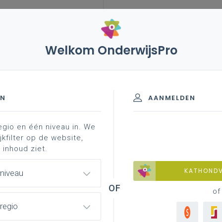
Welkom OnderwijsPro
EN
AANMELDEN
egio en één niveau in. We
jkfilter op de website,
 inhoud ziet.
ssionaliseringsdatabank
KATHOND
 niveau
of
enpagina
regio
ht van alle leerplannen met ondersteunend materiaal per leerplan.