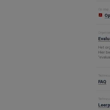
Op.stap, 
Op
Organise
Evalu
Het org
Hier b
“evalua
Technicus
FAQ
Technicus
Leerp