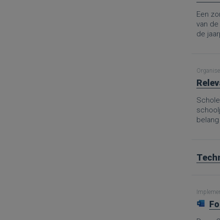
Een zor
van de
de jaa
aanpak 
en mid
Organise
Relev
Scholen
school
belang
Techn
Implement
Fo