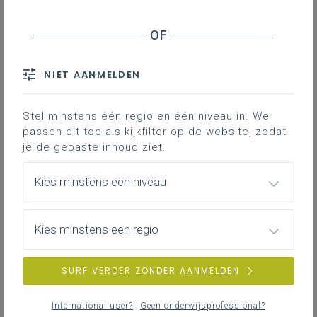
Geen zoekresultaten
Er komen geen items overeen met jouw
NIET AANMELDEN
zoekcriteria.
Probeer een andere zoekopdracht.
Stel minstens één regio en één niveau in. We
passen dit toe als kijkfilter op de website, zodat
je de gepaste inhoud ziet.
Kies minstens een niveau
Kies minstens een regio
SURF VERDER ZONDER AANMELDEN
International user?
Geen onderwijsprofessional?