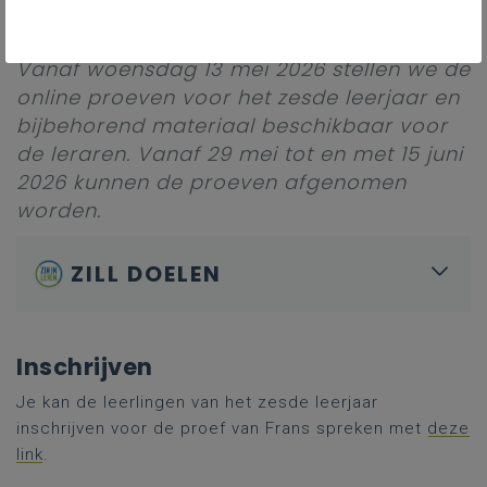
online.
Vanaf woensdag 13 mei 2026 stellen we de
online proeven voor het zesde leerjaar en
bijbehorend materiaal beschikbaar voor
de leraren. Vanaf 29 mei tot en met 15 juni
2026 kunnen de proeven afgenomen
worden.
ZILL DOELEN
Inschrijven
Je kan de leerlingen van het zesde leerjaar
inschrijven voor de proef van Frans spreken met
deze
link
.