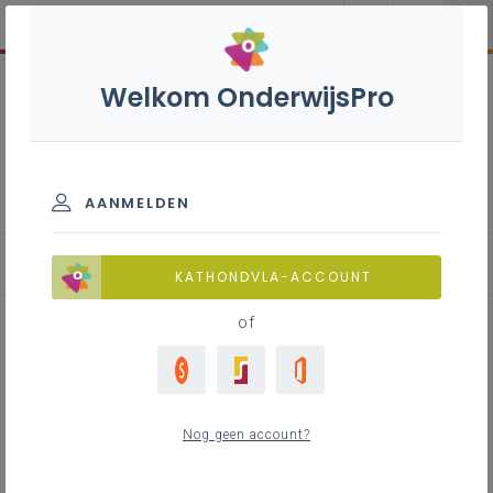
Welkom OnderwijsPro
Evaluatiebox basisonderwijs
AANMELDEN
KATHONDVLA-ACCOUNT
of
IDP6 - Gestandaardiseerde
proef: Frans - spreken
Nog geen account?