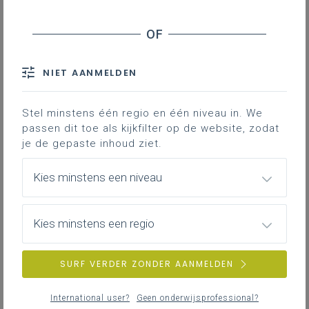
Inhoudstafel
Inschrijven
Afname
Materiaal
NIET AANMELDEN
Verloop
Beoordeling
Stel minstens één regio en één niveau in. We
passen dit toe als kijkfilter op de website, zodat
Resultaten
je de gepaste inhoud ziet.
Met deze praktische proef van 2023 kan je
Kies minstens een niveau
de
spreekvaardigheid
Frans evalueren.
Met de spreekopdrachten gaan we na in
Kies minstens een regio
welke mate de leerlingen eenvoudige
mondelinge boodschappen in het Frans
kunnen overbrengen. De leerlingen maken
SURF VERDER ZONDER AANMELDEN
de proef individueel. De leraar beoordeelt
achteraf de opnames van de leerlingen
International user?
Geen onderwijsprofessional?