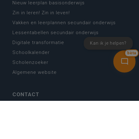
Nieuw leerplan basisonderwijs
Zin in leren! Zin in leven!
Vakken en leerplannen secundair onderwijs
Lessentabellen secundair onderwijs
Digitale transformatie
Kan ik je helpen?
Schoolkalender
bèta
Scholenzoeker
Algemene website
CONTACT
Wie is wie
Locaties
Algemeen contact
Helpdesk