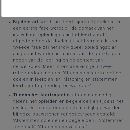
een
overzicht
van de afstemming tijdens de
verschillende stappen in het leertraject.
Bij de start
wordt het leertraject uitgetekend. In
een eerste fase wordt bij de opmaak van het
individueel opleidingsplan het leertraject
afgestemd op de doelen in het leerplan. In een
tweede fase zal het individueel opleidingsplan
aangepast worden in functie van de sterktes en
noden van de leerling en de context van
de werkplek. Meer informatie vind je in twee
reflectiedocumenten: 'Afstemmen leertraject op
doelen in leerplan' en 'Matching en afstemmen
leertraject op leerling en werkplek'.
Tijdens het leertraject
is afstemmen nodig
tijdens het opleiden en begeleiden en tijdens het
evalueren. In drie documenten in bijlage worden
bij deze bouwstenen reflectievragen gesteld:
'Afstemmen opleiden en begeleiden', 'Afstemmen
feedback', 'Afstemmen evaluatie'.