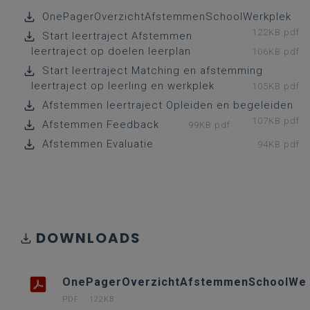
OnePagerOverzichtAfstemmenSchoolWerkplek
122KB pdf
Start leertraject Afstemmen
leertraject op doelen leerplan
106KB pdf
Start leertraject Matching en afstemming
leertraject op leerling en werkplek
105KB pdf
Afstemmen leertraject Opleiden en begeleiden
107KB pdf
Afstemmen Feedback
99KB pdf
Afstemmen Evaluatie
94KB pdf
DOWNLOADS
OnePagerOverzichtAfstemmenSchoolWer
PDF
122KB