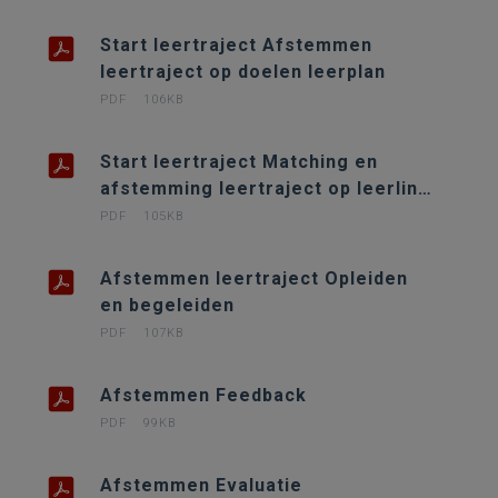
Start leertraject Afstemmen
leertraject op doelen leerplan
PDF
106KB
Start leertraject Matching en
afstemming leertraject op leerling
en werkplek
PDF
105KB
Afstemmen leertraject Opleiden
en begeleiden
PDF
107KB
Afstemmen Feedback
PDF
99KB
Afstemmen Evaluatie