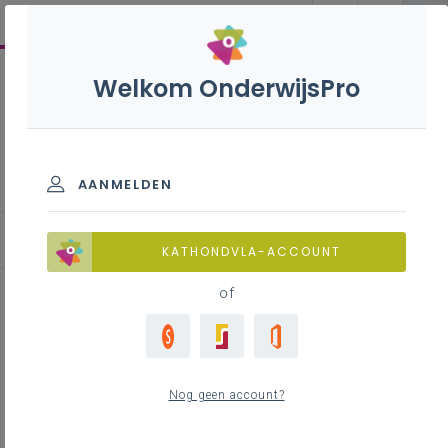
Welkom OnderwijsPro
Duaal leren
AANMELDEN
Concreet aan de slag
KATHONDVLA-ACCOUNT
of
Afstemmen van het leertraject
school - werkplek:
Nog geen account?
reflectiedocumenten voor
trajectbegeleiding