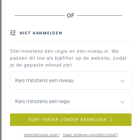
Inhoudstafel
NIET AANMELDEN
Downloads
Stel minstens één regio en één niveau in. We
passen dit toe als kijkfilter op de website, zodat
je de gepaste inhoud ziet.
Bij duaal leren is het belangrijk dat het leren op de
werkplek en het leren op school/in het centrum goed
Kies minstens een niveau
op elkaar afgestemd zijn. De reflectiedocumenten
gaan dieper in op hoe de trajectbegeleiding de
afstemming school - werkplek
tijdens de
Kies minstens een regio
verschillende stappen van het leertraject
kan
bewaken met aandacht voor de
specifieke noden
van alle partijen en met ondersteuning van het
SURF VERDER ZONDER AANMELDEN
opleidingsplan
.​​​​
De onepager 'Afstemmen van het duale
International user?
Geen onderwijsprofessional?
leertraject op school en op de werkplek' geeft