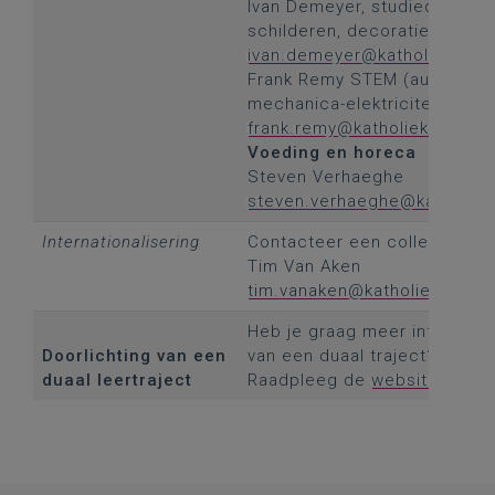
Ivan Demeyer, studiedomein 
schilderen, decoratie)
ivan.demeyer@katholiekonder
Frank Remy STEM (auto, koel
mechanica-elektriciteit)
frank.remy@katholiekonderwi
Voeding en horeca
Steven Verhaeghe
steven.verhaeghe@katholiek
Internationalisering
Contacteer een collega van ‘i
Tim Van Aken
tim.vanaken@katholiekonderw
Heb je graag meer informatie
Doorlichting van een
van een duaal traject?
duaal leertraject
Raadpleeg de
website van d