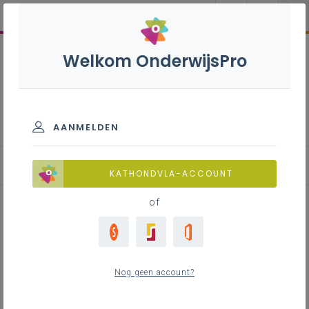
Welkom OnderwijsPro
Duaal leren
AANMELDEN
Aanspreekpunten
KATHONDVLA-ACCOUNT
of
Inhoudstafel
Nog geen account?
Contact