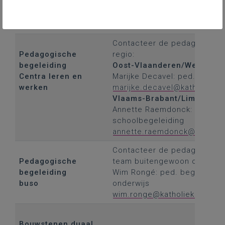
werken, duaal leren,
onderwijs-
arbeidsmarkt
Contacteer de pedagogisch b
Pedagogische
regio:
begeleiding
Oost-Vlaanderen/West-Vla
Centra leren en
Marijke Decavel: ped.beg. -
werken
marijke.decavel@katholiekon
Vlaams-Brabant/Limburg/A
Annette Raemdonck: ped.beg
schoolbegeleiding
annette.raemdonck@katholie
Contacteer de pedagogisch 
Pedagogische
team buitengewoon onderwij
begeleiding
Wim Rongé: ped. beg. buite
buso
onderwijs
wim.ronge@katholiekonderwi
Bouwstenen duaal