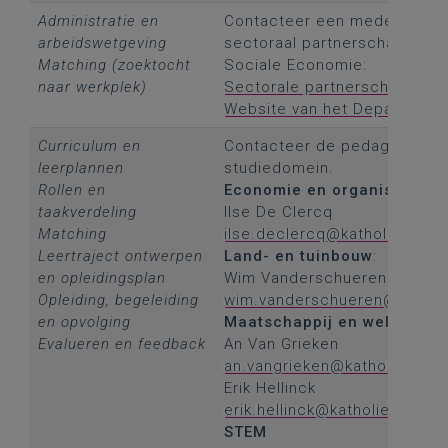
Administratie en
Contacteer een medewerker 
arbeidswetgeving
sectoraal partnerschap of h
Matching (zoektocht
Sociale Economie:
naar werkplek)
Sectorale partnerschappen
Website van het Departeme
Curriculum en
Contacteer de pedagogisch b
leerplannen
studiedomein.
Rollen en
Economie en organisatie
:
taakverdeling
Ilse De Clercq
Matching
ilse.declercq@katholiekonde
Leertraject ontwerpen
Land- en tuinbouw
:
en opleidingsplan
Wim Vanderschueren
Opleiding, begeleiding
wim.vanderschueren@katholi
en opvolging
Maatschappij en welzijn
Evalueren en feedback
An Van Grieken
an.vangrieken@katholiekonde
Erik Hellinck
erik.hellinck@katholiekonder
STEM