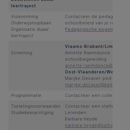
leertraject
Visievorming
Contacteer de pedagogisch 
Onderwijsloopbaan
schoolbeleid van je regio:
Organisatie duaal
Pedagogische begeleiding sc
leertraject
Vlaams-Brabant/Limburg/A
Screening
Annette Raemdonck: ped.beg
schoolbegeleiding
annette.raemdonck@katholie
Oost-Vlaanderen/West-Vla
Marijke Decavel: ped.beg. -
marijke.decavel@katholiekon
Programmatie
Contacteer een collega van 
Toelatingsvoorwaarden
Contacteer een stafmedewer
Studiebekrachtiging
Lerenden:
Barbara Heyde
barbara.heyde@katholiekonde