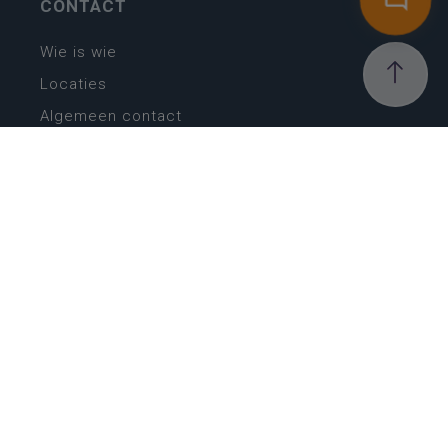
CONTACT
Wie is wie
Locaties
Algemeen contact
Helpdesk
NIEUWSBRIEF
SCHRIJF IN
MIJN.
Beheer
Kijkfilter