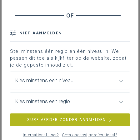
Heb je een vraag of een probleem?
Aarzel niet ons te contacteren. We
helpen je graag verder.
NIET AANMELDEN
Zoek je de contactgegevens van de
pedagogische begeleider die je school of
Stel minstens één regio en één niveau in. We
centrum ondersteunt? Heb je een specifieke
passen dit toe als kijkfilter op de website, zodat
vraag over een bouwsteen van het duale
je de gepaste inhoud ziet.
leertraject? Of heb je vragen over de
doorlichting van een duale opleiding? Scroll
Kies minstens een niveau
naar beneden om het
document ‘aanspreekpunten’ te downloaden.
Kies minstens een regio
Aanspreekpunten
SURF VERDER ZONDER AANMELDEN
Pedagogisch
Koen Stassen
begeleider
koen.stassen@katholiekonder
Coördinatie leren en
International user?
Geen onderwijsprofessional?