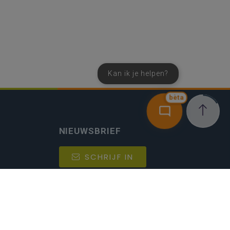
Kan ik je helpen?
bèta
NIEUWSBRIEF
SCHRIJF IN
MIJN.
Beheer