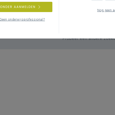
ZONDER AANMELDEN
Nog geen a
Geen zoekresulta
Geen onderwijsprofessional?
Er komen geen items overeen met j
Probeer een andere zoek