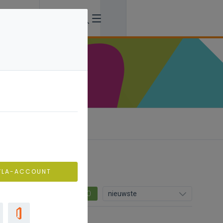
eekpunten
VLA-ACCOUNT
0
nieuwste