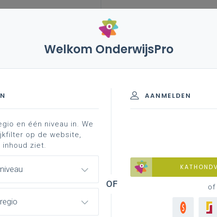
Welkom OnderwijsPro
EN
AANMELDEN
stenen duaal leren
concreet aan de slag
aanspr
egio en één niveau in. We
jkfilter op de website,
 inhoud ziet.
KATHOND
 niveau
of
regio