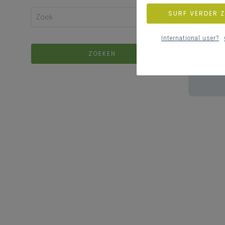
SURF VERDER 
International user?
ZOEKEN