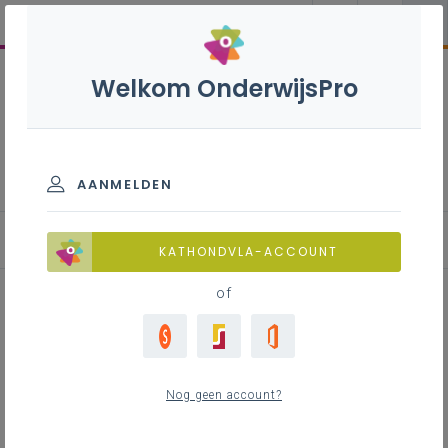
Welkom OnderwijsPro
Natuurwetenschappen B+S
- 2de graad - D/A-
finaliteit
AANMELDEN
KATHONDVLA-ACCOUNT
of
Conceptcartoons in het
wetenschapsonderwijs
Nog geen account?