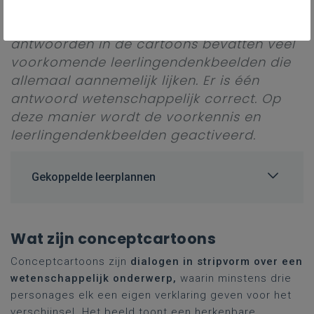
personages elk een eigen verklaring
geven voor het verschijnsel. De
antwoorden in de cartoons bevatten veel
voorkomende leerlingendenkbeelden die
allemaal aannemelijk lijken. Er is één
antwoord wetenschappelijk correct. Op
deze manier wordt de voorkennis en
leerlingendenkbeelden geactiveerd.
Gekoppelde leerplannen
Wat zijn conceptcartoons
Conceptcartoons zijn
dialogen in stripvorm over een
wetenschappelijk onderwerp,
waarin minstens drie
personages elk een eigen verklaring geven voor het
verschijnsel. Het beeld toont een herkenbare