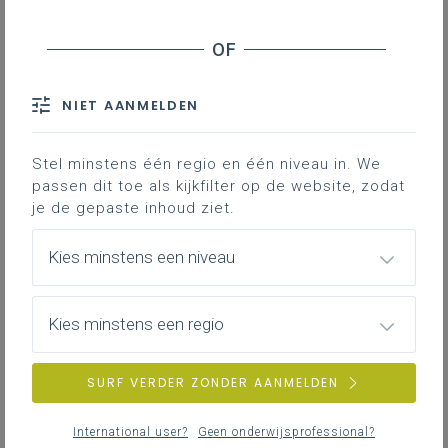
Inhoudstafel
Wat zijn conceptcartoons
Nut van conceptcartoons in het
wetenschapsonderwijs
NIET AANMELDEN
Criteria voor goede conceptcartoons
Aanbod van bestaande conceptcartoons (online)
Stel minstens één regio en één niveau in. We
Hoe maak je zelf conceptcartoons met gratis AI-tools
passen dit toe als kijkfilter op de website, zodat
je de gepaste inhoud ziet.
Didactisch aan de slag met conceptcartoons
Conceptcartoons in relatie tot algemene
Kies minstens een niveau
pedagogisch-didactische thema’s
Voorbeelden
Bronnen
Kies minstens een regio
Conceptcartoons zijn dialogen in
SURF VERDER ZONDER AANMELDEN
stripvorm over een wetenschappelijk
onderwerp, waarin minstens drie
International user?
Geen onderwijsprofessional?