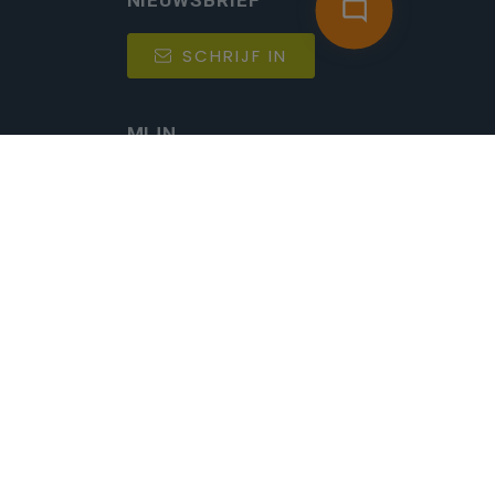
NIEUWSBRIEF
SCHRIJF IN
MIJN.
Beheer
Kijkfilter