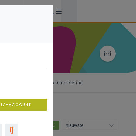
 begeleider
professionalisering
VLA-ACCOUNT
0
nieuwste