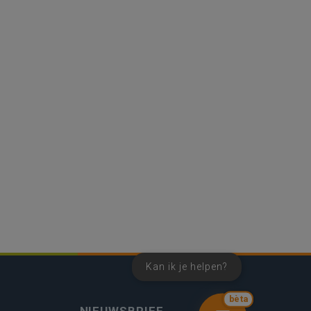
Kan ik je helpen?
bèta