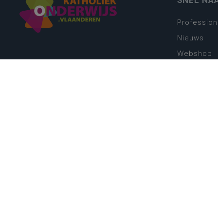
SNEL NA
Profession
Nieuws
Webshop
Vacatures
Kwaliteits
Nieuw leer
Zin in leren
Vakken en 
onderwijs
Lessentabe
Digitale tr
Schoolkal
Scholenzo