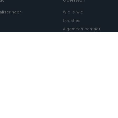
AR
CONTACT
aliseringen
Wie is wie
Locaties
Algemeen contact
Helpdesk
platform
plan basisonderwijs
! Zin in leven!
leerplannen secundair
llen secundair onderwijs
ansformatie
ender
eker