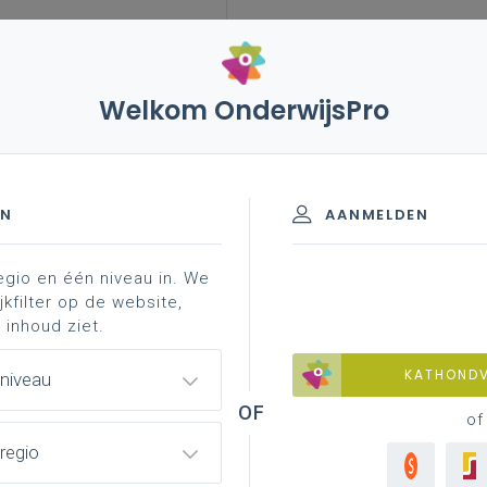
Welkom OnderwijsPro
leerplannen
vakken en leerplannen 2de graad
inspirerend materiaal
- 2de graad - D/A-finaliteit
EN
AANMELDEN
egio en één niveau in. We
materiaal
achtergrond
contacteer je pedagogisch
jkfilter op de website,
 inhoud ziet.
KATHOND
 niveau
of
regio