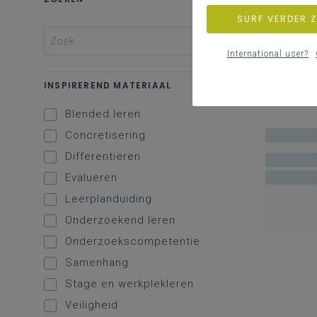
SURF VERDER 
International user?
INSPIREREND MATERIAAL
Blended leren
Concretisering
Differentiëren
Evalueren
Leerplanduiding
Onderzoekend leren
Onderzoekscompetentie
Samenhang
Stage en werkplekleren
Veiligheid