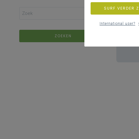
SURF VERDER 
International user?
ZOEKEN