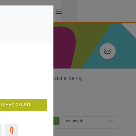
 begeleider
professionalisering
VLA-ACCOUNT
0
nieuwste