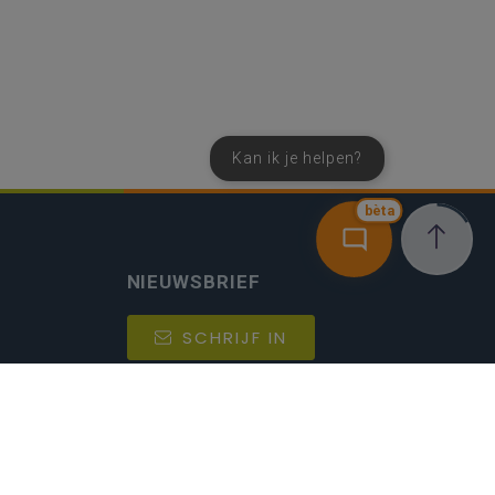
Kan ik je helpen?
bèta
NIEUWSBRIEF
SCHRIJF IN
MIJN.
Beheer