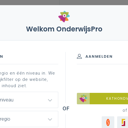
Welkom OnderwijsPro
de graad - D/A-finaliteit
EN
AANMELDEN
egio en één niveau in. We
materiaal
achtergrond
contacteer je pedagogisch
jkfilter op de website,
 inhoud ziet.
KATHOND
 niveau
of
regio