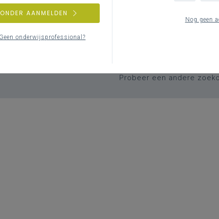
ZONDER AANMELDEN
Nog geen a
Geen onderwijsprofessional?
Geen zoekresulta
Er komen geen items overeen met j
Probeer een andere zoek