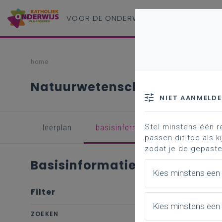
VOOR DE ONDERWIJS
PROFESSIONAL
home
Natuurwetenschappen B+S - 2
NIET AANMELD
Stel minstens één r
leerplan
basisinformatie
inspirerend 
passen dit toe als ki
zodat je de gepaste
Basisinformatie
Kies minstens een
Filter
wis filter
Kies minstens een 
ZOEKEN