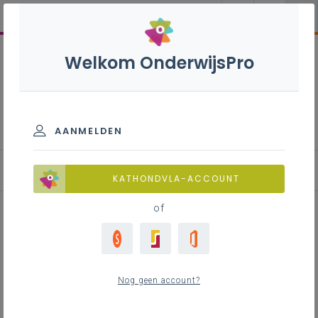
Welkom OnderwijsPro
Natuurwetenschappen B+S
- 2de graad - D/A-
finaliteit
AANMELDEN
KATHONDVLA-ACCOUNT
of
AI: de nieuwe copilot voor onze
lessen wetenschappen
Nog geen account?