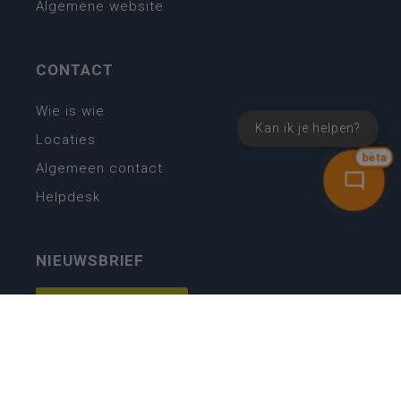
Algemene website
CONTACT
Wie is wie
Kan ik je helpen?
Locaties
bèta
Algemeen contact
Helpdesk
NIEUWSBRIEF
SCHRIJF IN
MIJN.