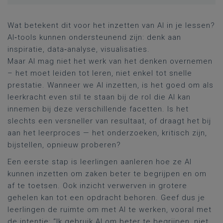
Wat betekent dit voor het inzetten van AI in je lessen?
AI‑tools kunnen ondersteunend zijn: denk aan
inspiratie, data‑analyse, visualisaties.
Maar AI mag niet het werk van het denken overnemen
– het moet leiden tot leren, niet enkel tot snelle
prestatie. Wanneer we AI inzetten, is het goed om als
leerkracht even stil te staan bij de rol die AI kan
innemen bij deze verschillende facetten. Is het
slechts een versneller van resultaat, of draagt het bij
aan het leerproces — het onderzoeken, kritisch zijn,
bijstellen, opnieuw proberen?
Een eerste stap is leerlingen aanleren hoe ze AI
kunnen inzetten om zaken beter te begrijpen en om
af te toetsen. Ook inzicht verwerven in grotere
gehelen kan tot een opdracht behoren. Geef dus je
leerlingen de ruimte om met AI te werken, vooral met
de intentie: “Ik gebruik AI om beter te begrijpen, niet