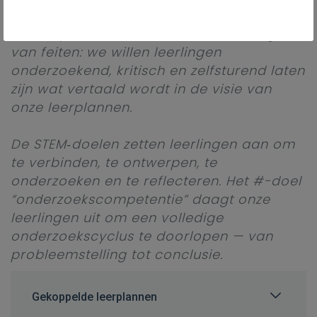
chemie, fysica of technologie is — zetten
we in op meer dan enkel het overdragen
van feiten: we willen leerlingen
onderzoekend, kritisch en zelfsturend laten
zijn wat vertaald wordt in de visie van
onze leerplannen.
De STEM‑doelen zetten leerlingen aan om
te verbinden, te ontwerpen, te
onderzoeken en te reflecteren. Het #-doel
“onderzoekscompetentie” daagt onze
leerlingen uit om een volledige
onderzoekscyclus te doorlopen — van
probleemstelling tot conclusie.
Gekoppelde leerplannen