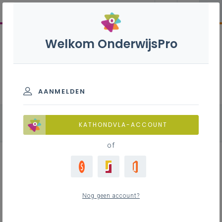
Welkom OnderwijsPro
Natuurwetenschappen - 2de
graad - D-finaliteit
AANMELDEN
alle onderdelen
Fysica
Biologie
KATHONDVLA-ACCOUNT
Chemie
of
Leerplan
Nog geen account?
Raadpleeg via de leerplantool of download.