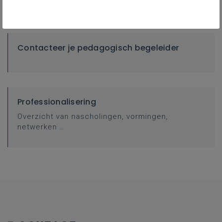
Contacteer je pedagogisch begeleider
Professionalisering
Overzicht van nascholingen, vormingen,
netwerken …