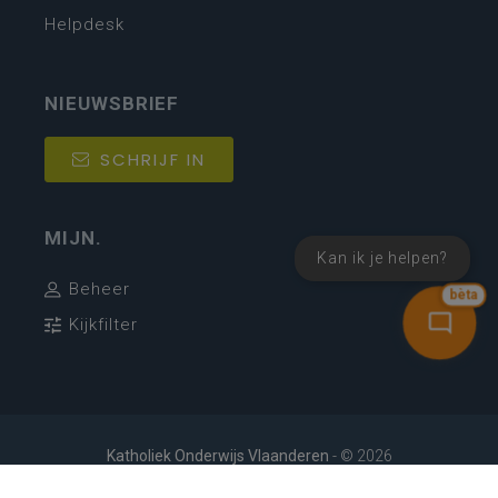
Helpdesk
NIEUWSBRIEF
SCHRIJF IN
MIJN.
Kan ik je helpen?
Beheer
bèta
Kijkfilter
Katholiek Onderwijs Vlaanderen
- © 2026
Disclaimer
Privacy
Cookie-instellingen