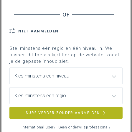
LEERPLANTOOL
NIET AANMELDEN
Basisinformatie
Basisinformatie en duiding bij de leerplandoelen
Stel minstens één regio en één niveau in. We
passen dit toe als kijkfilter op de website, zodat
je de gepaste inhoud ziet.
Inspirerend materiaal
Kies minstens een niveau
Didactische tips, ondersteunende documenten,
duiding bij leerinhouden …
Kies minstens een regio
SURF VERDER ZONDER AANMELDEN
Achtergrond
Literatuur, onderzoek, regelgeving, interessante
International user?
Geen onderwijsprofessional?
websites …