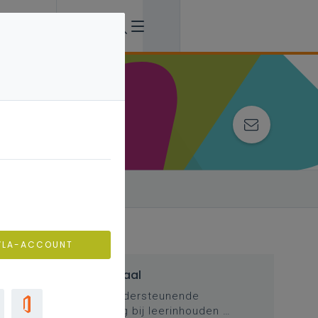
VLA-ACCOUNT
Inspirerend materiaal
Didactische tips, ondersteunende
documenten, duiding bij leerinhouden …