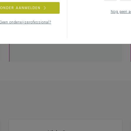
ZONDER AANMELDEN
Nog geen a
Geen onderwijsprofessional?
Contacteer je pedagogisch begeleider