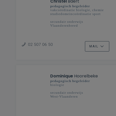
Christel
Baert
pedagogisch begeleider
vakcoördinatie biologie, chemie
studiedomeincoördinatie sport
secundair onderwijs
Vlaanderenbreed
02 507 06 50
MAIL
Dominique
Hoorelbeke
pedagogisch begeleider
biologie
secundair onderwijs
West-Vlaanderen