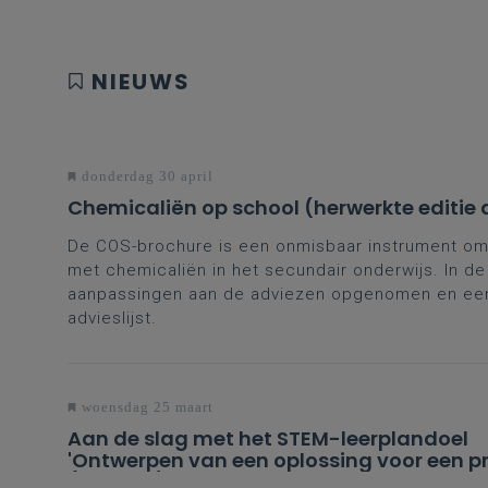
NIEUWS
donderdag 30 april
Chemicaliën op school (herwerkte editie 
De COS-brochure is een onmisbaar instrument om 
met chemicaliën in het secundair onderwijs. In d
aanpassingen aan de adviezen opgenomen en een
advieslijst.
woensdag 25 maart
Aan de slag met het STEM-leerplandoel
'Ontwerpen van een oplossing voor een p
(D- en D/A-finaliteit tweede en derde gr