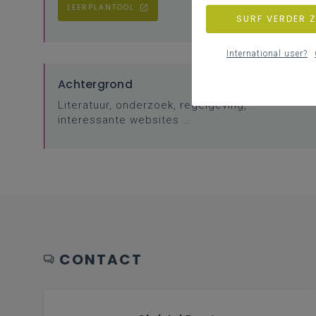
LEERPLANTOOL
SURF VERDER 
International user?
Achtergrond
Literatuur, onderzoek, regelgeving,
interessante websites …
CONTACT