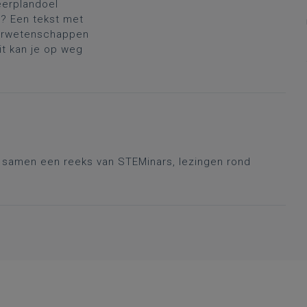
eerplandoel
? Een tekst met
uurwetenschappen
it kan je op weg
r samen een reeks van STEMinars, lezingen rond