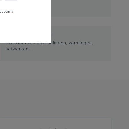
ccount?
Professionalisering
Overzicht van nascholingen, vormingen,
netwerken …