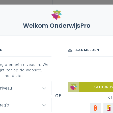
Welkom OnderwijsPro
leerplannen
vakken en leerplannen 2de graad
e graad - D-finaliteit
EN
AANMELDEN
egio en één niveau in. We
Chemie
jkfilter op de website,
 inhoud ziet.
KATHOND
 niveau
Basisinformatie
of
regio
Basisinformatie en duiding bij de
leerplandoelen