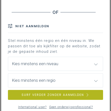
Basisinformatie
Basisinformatie over het leerplan
NIET AANMELDEN
Stel minstens één regio en één niveau in. We
Inspirerend materiaal
passen dit toe als kijkfilter op de website, zodat
Didactische tips, ondersteunende documenten,
je de gepaste inhoud ziet.
duiding bij leerinhouden...
Kies minstens een niveau
Achtergrond
Kies minstens een regio
Literatuur, onderzoek, regelgeving, interessante
websites...
SURF VERDER ZONDER AANMELDEN
International user?
Geen onderwijsprofessional?