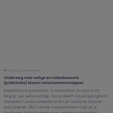
vrijdag 28 november
Onderweg naar veilige en milieubewuste
(praktische) lessen natuurwetenschappen
Kwaliteitsvol practicum is essentieel is voor écht
begrip van wetenschap; het prikkelt nieuwsgierigheid,
stimuleert onderzoekend leren en verbindt theorie
met praktijk. Met sterke experimenten help je je
leerlingen kritisch denken en wetenschappelijke