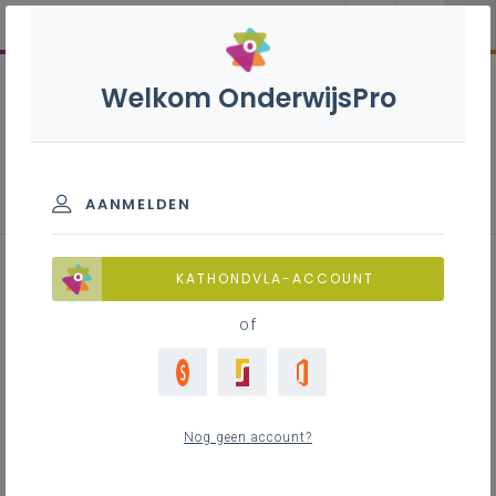
Welkom OnderwijsPro
Basisoptie moderne talen en
wetenschappen:
wetenschappen
AANMELDEN
KATHONDVLA-ACCOUNT
of
Leerplan
Raadpleeg via de leerplantool of download.
LEERPLANTOOL
Nog geen account?