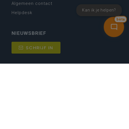
Algemeen contact
Kan ik je helpen?
Helpdesk
bèta
NIEUWSBRIEF
SCHRIJF IN
MIJN.
Beheer
Kijkfilter
Katholiek Onderwijs Vlaanderen
- © 2026