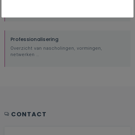
Contacteer je pedagogisch begeleider
Professionalisering
Overzicht van nascholingen, vormingen,
netwerken …
CONTACT