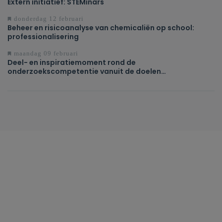
Extern initiatief: STEMinars
donderdag 12 februari
Beheer en risicoanalyse van chemicaliën op school:
professionalisering
maandag 09 februari
Deel- en inspiratiemoment rond de
onderzoekscompetentie vanuit de doelen
Natuurwetenschappen in de 3de graad D-finaliteit