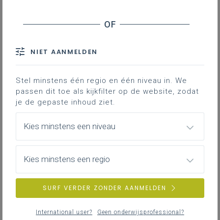
Basisinformatie
Basisinformatie over het leerplan
NIET AANMELDEN
Stel minstens één regio en één niveau in. We
passen dit toe als kijkfilter op de website, zodat
Inspirerend materiaal
je de gepaste inhoud ziet.
Didactische tips, ondersteunende documenten,
duiding bij leerinhouden...
Kies minstens een niveau
Kies minstens een regio
Achtergrond
Literatuur, onderzoek, regelgeving, interessante
SURF VERDER ZONDER AANMELDEN
websites...
International user?
Geen onderwijsprofessional?