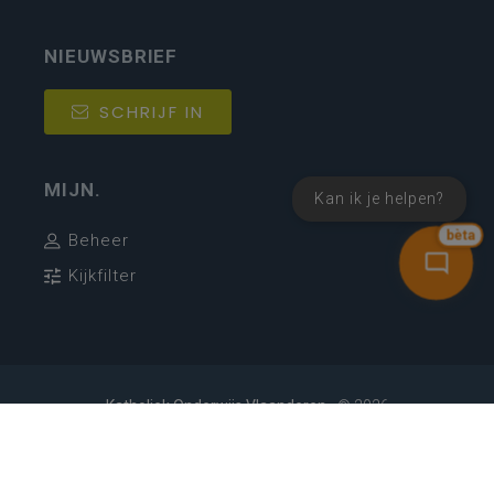
NIEUWSBRIEF
SCHRIJF IN
MIJN.
Kan ik je helpen?
bèta
Beheer
Kijkfilter
Katholiek Onderwijs Vlaanderen
- © 2026
Disclaimer
Privacy
Cookie-instellingen