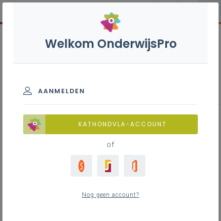
Welkom OnderwijsPro
Biotechnologische en chemische
wetenschappen B+S - 3de graad
- D-finaliteit
AANMELDEN
KATHONDVLA-ACCOUNT
of
Leerplan
Raadpleeg via de leerplantool of download de
Word-versie
Nog geen account?
LEERPLANTOOL