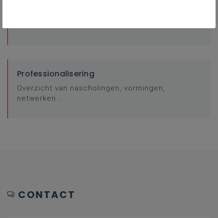
Contacteer je pedagogisch begeleider
Professionalisering
Overzicht van nascholingen, vormingen,
netwerken …
CONTACT