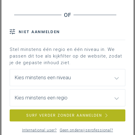
LEERPLANTOOL
NIET AANMELDEN
Basisinformatie
Basisinformatie over het leerplan
Stel minstens één regio en één niveau in. We
passen dit toe als kijkfilter op de website, zodat
je de gepaste inhoud ziet.
Kies minstens een niveau
Inspirerend materiaal
Ondersteuning op de klasvloer
Kies minstens een regio
SURF VERDER ZONDER AANMELDEN
Achtergrond
International user?
Geen onderwijsprofessional?