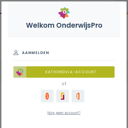
Welkom OnderwijsPro
Natuurwetenschappen B+S - 2de
graad - D-finaliteit
AANMELDEN
alle onderdelen
Fysica
Biologie
KATHONDVLA-ACCOUNT
Chemie
of
Leerplan
Nog geen account?
Raadpleeg via de leerplantool of download de
Word-versie