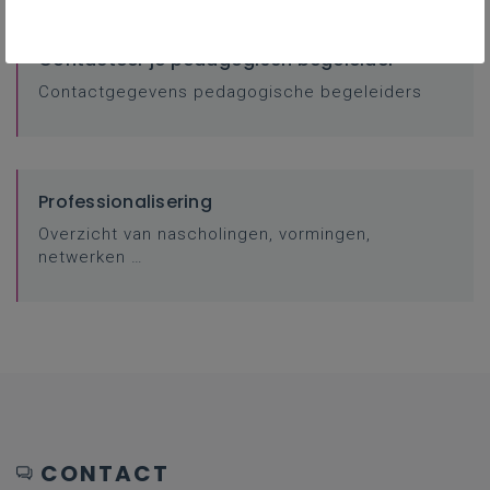
Contacteer je pedagogisch begeleider
Contactgegevens pedagogische begeleiders
Professionalisering
Overzicht van nascholingen, vormingen,
netwerken …
CONTACT