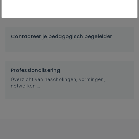
websites...
Contacteer je pedagogisch begeleider
Professionalisering
Overzicht van nascholingen, vormingen,
netwerken …