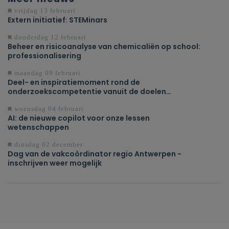
vrijdag 13 februari
Extern initiatief: STEMinars
donderdag 12 februari
Beheer en risicoanalyse van chemicaliën op school:
professionalisering
maandag 09 februari
Deel- en inspiratiemoment rond de
onderzoekscompetentie vanuit de doelen
Natuurwetenschappen in de 3de graad D-finaliteit
woensdag 04 februari
AI: de nieuwe copilot voor onze lessen
wetenschappen
dinsdag 02 december
Dag van de vakcoördinator regio Antwerpen -
inschrijven weer mogelijk