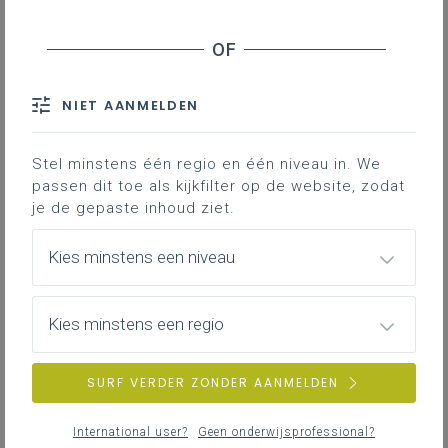
LEERPLANTOOL
NIET AANMELDEN
Basisinformatie
Basisinformatie over het leerplan
Stel minstens één regio en één niveau in. We
passen dit toe als kijkfilter op de website, zodat
je de gepaste inhoud ziet.
Kies minstens een niveau
Inspirerend materiaal
Didactische tips, ondersteunende documenten,
duiding bij leerinhouden...
Kies minstens een regio
SURF VERDER ZONDER AANMELDEN
Achtergrond
International user?
Geen onderwijsprofessional?
Literatuur, onderzoek, regelgeving, interessante