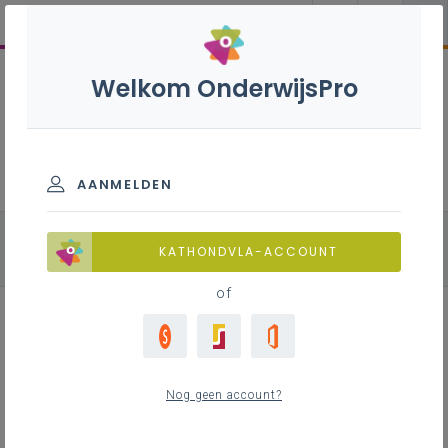
Welkom OnderwijsPro
Natuurwetenschappen B+S - 3de
graad - D-finaliteit
AANMELDEN
alle onderdelen
Biologie
Chemie
KATHONDVLA-ACCOUNT
Fysica
of
Leerplan
Nog geen account?
Raadpleeg via de leerplantool of download de
Word-versie.