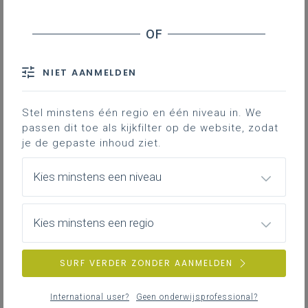
Leerplanpagina’s secundair
leerplan.
Nieuws (tot 12 maanden terug)
Personen
IAC-traject
Professionaliseringen
NIET AANMELDEN
Bronnen
Themapagina’s (mededelingen)
Hier vind je bijkomende informatie en inspiratie bij het uitwerken
Vacatures
van werkplekleren voor jongeren met een IAC-verslag.
Stel minstens één regio en één niveau in. We
passen dit toe als kijkfilter op de website, zodat
je de gepaste inhoud ziet.
IAC-traject
ZOEKEN
Hoe een IAC vormgeven
Kies minstens een niveau
Hoe kan je een IAC vormgeven in het basis- en secundair
wis alle filters en zoektermen
onderwijs?
Kies minstens een regio
SURF VERDER ZONDER AANMELDEN
IAC-traject
IAC en werkplekleren
International user?
Geen onderwijsprofessional?
Hoe kan je een IAC vormgeven bij werkplekleren waaronder