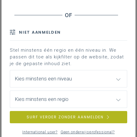
Leerplanpagina’s secundair
leerplan.
Nieuws (tot 12 maanden terug)
Personen
IAC-traject
Professionaliseringen
NIET AANMELDEN
Bronnen
Themapagina’s (mededelingen)
Hier vind je bijkomende informatie en inspiratie bij het uitwerken
Vacatures
van werkplekleren voor jongeren met een IAC-verslag.
Stel minstens één regio en één niveau in. We
passen dit toe als kijkfilter op de website, zodat
je de gepaste inhoud ziet.
IAC-traject
ZOEKEN
Hoe een IAC vormgeven
Kies minstens een niveau
Hoe kan je een IAC vormgeven in het basis- en secundair
wis alle filters en zoektermen
onderwijs?
Kies minstens een regio
SURF VERDER ZONDER AANMELDEN
IAC-traject
IAC en werkplekleren
International user?
Geen onderwijsprofessional?
Hoe kan je een IAC vormgeven bij werkplekleren waaronder