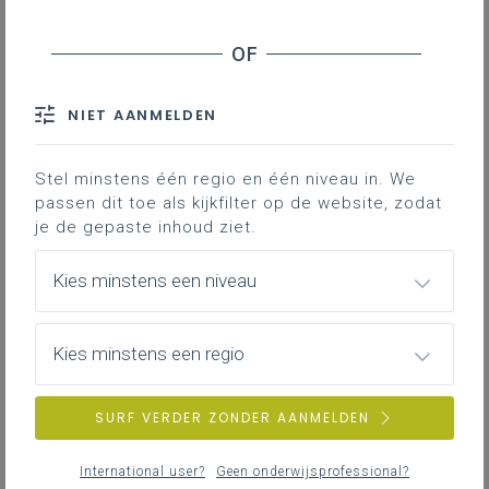
Hier zetten we een aantal technieken in de kijker
die kunnen helpen om je klasmanagement te
versterken. Het gaat nadrukkelijk om technieken,
niet om volledige strategieën of een uitgewerkt
NIET AANMELDEN
kader. Ze kunnen geselecteerd en toegepast
worden in functie van de noden, visie en context
van jouw school of team.
Stel minstens één regio en één niveau in. We
passen dit toe als kijkfilter op de website, zodat
je de gepaste inhoud ziet.
Kies minstens een niveau
Technieken inspiratie-kleuter
Deze documenten bundelen inspirerende,
praktisch toepasbare technieken die helpen om
Kies minstens een regio
onderwijstijd te verhogen en zo rechtstreeks
bijdragen aan sterker en consistenter
klasmanagement op school en in de klas.
SURF VERDER ZONDER AANMELDEN
International user?
Geen onderwijsprofessional?